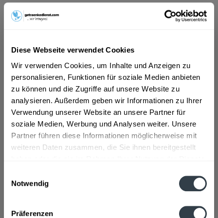
ab 101,01 € *
Inhalt:
1.98 Liter (51,02 € * / 1 Liter)
inkl. MwSt.
ggf. zzgl. Erschwerniszuschlag
Diese Webseite verwendet Cookies
Vorrätig
Wir verwenden Cookies, um Inhalte und Anzeigen zu
MEHRWEG
personalisieren, Funktionen für soziale Medien anbieten
+0,48 € Pfand
zu können und die Zugriffe auf unsere Website zu
analysieren. Außerdem geben wir Informationen zu Ihrer
In den
Warenkorb
Verwendung unserer Website an unsere Partner für
soziale Medien, Werbung und Analysen weiter. Unsere
Artikel-Nr.:
29224
Partner führen diese Informationen möglicherweise mit
Verfügbar in:
weiteren Daten zusammen, die Sie ihnen bereitgestellt
haben oder die sie im Rahmen Ihrer Nutzung der Dienste
gesammelt haben.
Beschreibung
Einwilligungsauswahl
Notwendig
mehr
Datenschutzbestimmungen
Zutaten und Allergene
Präferenzen