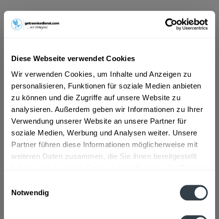
ab 101,01 € *
Inhalt:
3 Liter (33,67 € * / 1 Liter)
inkl. MwSt.
ggf. zzgl. Erschwerniszuschlag
Vorrätig
Diese Webseite verwendet Cookies
Wir verwenden Cookies, um Inhalte und Anzeigen zu
In den
Warenkorb
personalisieren, Funktionen für soziale Medien anbieten
zu können und die Zugriffe auf unsere Website zu
analysieren. Außerdem geben wir Informationen zu Ihrer
Artikel-Nr.:
29250
Verwendung unserer Website an unsere Partner für
Verfügbar in:
soziale Medien, Werbung und Analysen weiter. Unsere
Beschreibung
Partner führen diese Informationen möglicherweise mit
mehr
weiteren Daten zusammen, die Sie ihnen bereitgestellt
haben oder die sie im Rahmen Ihrer Nutzung der Dienste
"Leibinger Zeppelin Bier 3l"
gesammelt haben.
Einwilligungsauswahl
Notwendig
Flaschengröße:
1,5 - 6 l
Datenschutzbestimmungen
Fragen zum Artikel?