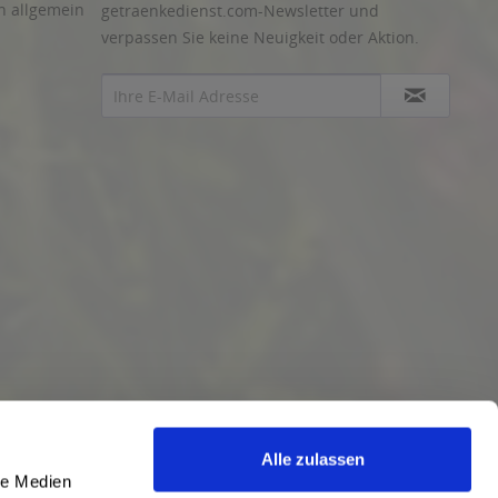
n allgemein
getraenkedienst.com-Newsletter und
verpassen Sie keine Neuigkeit oder Aktion.
Alle zulassen
le Medien