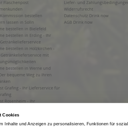
ur Flaschenpost
Liefer- und Zahlungsbedingunge
irmenkunden
Widerrufsrecht
 Kommission bestellen
Datenschutz Drink now
ern lassen in Solln
AGB Drink now
ne bestellen in Bielefeld
ne bestellen in Erding - Ihr
Getränkelieferservice
ne bestellen in Holzkirchen -
Getränkelieferservice mit
lungsmöglichkeiten
ine bestellen in Werne und
Der bequeme Weg zu Ihren
ränken
t Grafing - Ihr Lieferservice für
rafing
st Rosenheim - Ihr
r Getränkeservice in Rosenheim
ng
t Cookies
rung in Starnberg
 Inhalte und Anzeigen zu personalisieren, Funktionen für sozia