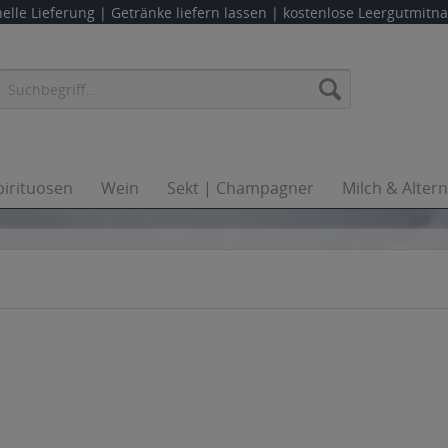
elle Lieferung |
Getränke liefern lassen
| kostenlose Leergutmit
pirituosen
Wein
Sekt | Champagner
Milch & Alter