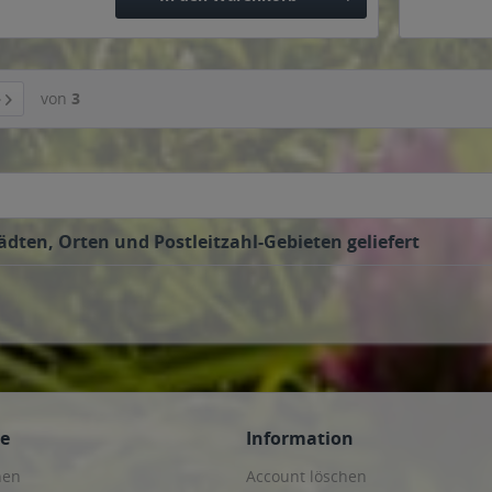
von
3
ädten, Orten und Postleitzahl-Gebieten geliefert
ce
Information
hen
Account löschen