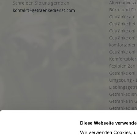
Alternative z
Schreiben Sie uns gerne an
Büro- und F
kontakt@getraenkedienst.com
Getränke auf
Getränke lief
Getränke onli
Getränke onli
komfortabler 
Getränke onli
Komfortabler 
flexiblen Zah
Getränke onl
Umgebung - 
Lieblingsget
Getränkediens
Getränke in G
Getränkedien
zuverlässige
und Umgebu
Diese Webseite verwende
Getränkeliefe
Wir verwenden Cookies, um
Liefergebiet