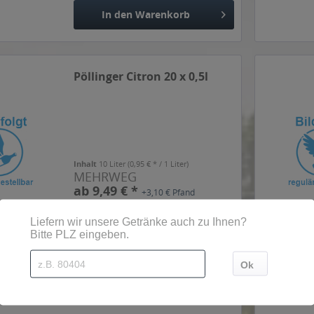
In den
Warenkorb
Pöllinger Citron 20 x 0,5l
Inhalt
10 Liter
(0,95 € * / 1 Liter)
MEHRWEG
ab 9,49 € *
+3,10 € Pfand
In den
Warenkorb
Pöllinger Cola Mix light 20 x
0,5l