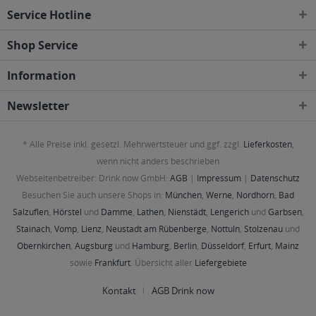
Service Hotline
Shop Service
Information
Newsletter
* Alle Preise inkl. gesetzl. Mehrwertsteuer und ggf. zzgl.
Lieferkosten
,
wenn nicht anders beschrieben
Webseitenbetreiber: Drink now GmbH:
AGB
|
Impressum
|
Datenschutz
Besuchen Sie auch unsere Shops in:
München
,
Werne
,
Nordhorn
,
Bad
Salzuflen
,
Hörstel
und
Damme
,
Lathen
,
Nienstädt
,
Lengerich
und
Garbsen
,
Stainach
,
Vomp
,
Lienz
,
Neustadt am Rübenberge
,
Nottuln
,
Stolzenau
und
Obernkirchen
,
Augsburg
und
Hamburg
,
Berlin
,
Düsseldorf
,
Erfurt
,
Mainz
sowie
Frankfurt
. Übersicht aller
Liefergebiete
Kontakt
AGB Drink now