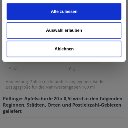
0 g...
mehr
Alle zulassen
Brennwert
26 kcal / 108 kJ
Fett
0,1 g
Auswahl erlauben
davon gesättigte Fettsäuren
0 g
Kohlenhydrate
6,3 g
Ablehnen
davon Zucker
6,3 g
Eiweiß
0 g
Salz
0 g
Anmerkung: Sofern nicht anders angegeben, ist die
Bezugsgröße für die Nährwertangaben 100 ml
Pöllinger Apfelschorle 20 x 0,5l wird in den folgenden
Regionen, Städten, Orten und Postleitzahl-Gebieten
geliefert