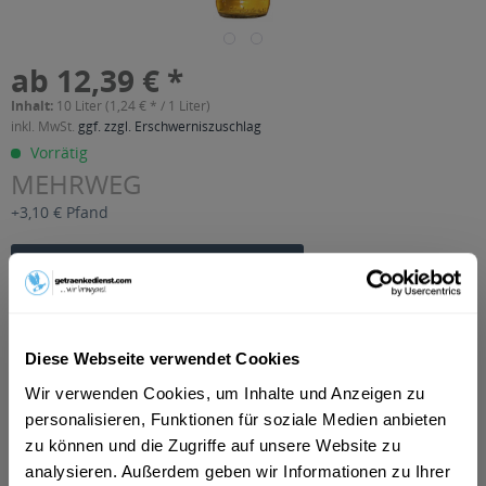
ab 12,39 € *
Inhalt:
10 Liter (1,24 € * / 1 Liter)
inkl. MwSt.
ggf. zzgl. Erschwerniszuschlag
Vorrätig
MEHRWEG
+3,10 € Pfand
In den
Warenkorb
Artikel-Nr.:
31428
Verfügbar in:
Diese Webseite verwendet Cookies
Beschreibung
Wir verwenden Cookies, um Inhalte und Anzeigen zu
mehr
personalisieren, Funktionen für soziale Medien anbieten
zu können und die Zugriffe auf unsere Website zu
"Pöllinger Apfelschorle 20 x 0,5l"
analysieren. Außerdem geben wir Informationen zu Ihrer