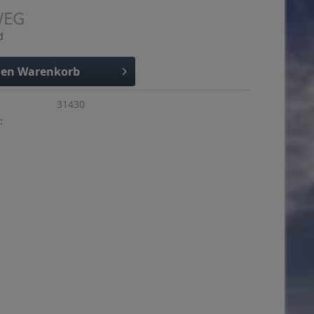
WEG
d
den
Warenkorb
31430
: