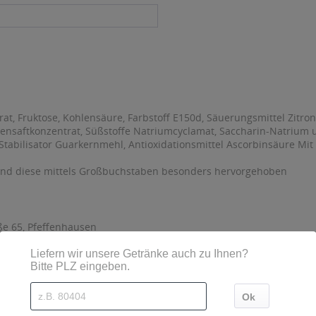
at, Fruktose, Kohlensäure, Farbstoff E150d, Säuerungsmittel Zitr
onensaftkonzentrat, Süßstoffe Natriumcyclamat, Saccharin-Natrium 
 Stabilisator Guarkernmehl, Antioxidationsmittel Ascorbinsäure Mit
sind diese mittels Großbuchstaben besonders hervorgehoben
aße 65, Pfeffenhausen