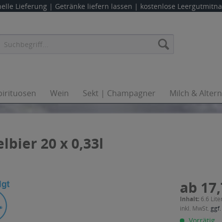
elle Lieferung |
Getränke liefern lassen
| kostenlose Leergutmit
pirituosen
Wein
Sekt | Champagner
Milch & Alter
bier 20 x 0,33l
ab 17,
Inhalt:
6.6 Lite
inkl. MwSt.
ggf.
Vorrätig