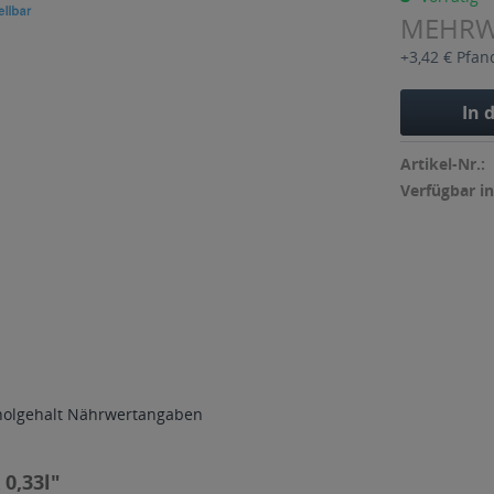
MEHR
+3,42 € Pfan
In 
Artikel-Nr.:
Verfügbar in
holgehalt
Nährwertangaben
 0,33l"