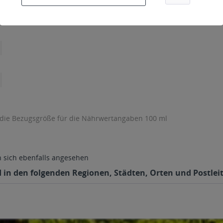
 die Bezugsgröße für die Nährwertangaben 100 ml
sich ebenfalls angesehen
d in den folgenden Regionen, Städten, Orten und Postleit