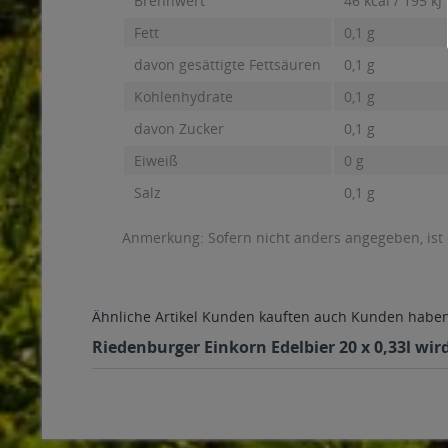
Brennwert
46 kcal / 195 kJ
Fett
0,1 g
davon gesättigte Fettsäuren
0,1 g
Kohlenhydrate
0,1 g
davon Zucker
0,1 g
Eiweiß
0 g
Salz
0,1 g
Anmerkung: Sofern nicht anders angegeben, ist
Ähnliche Artikel
Kunden kauften auch
Kunden haben 
Riedenburger Einkorn Edelbier 20 x 0,33l wir