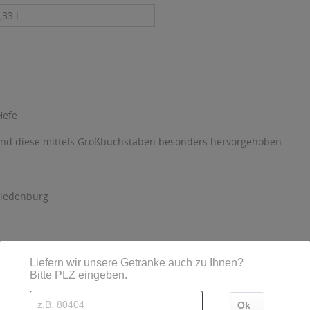
,33 l
Hefe
sind diese mittels Großbuchstaben besonders hervorgehoben
Riedenburg