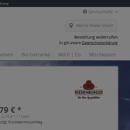
nahme
Service/Hilfe
Wähle Deine Stadt!
Bestellung widerrufen
Es gilt unsere
Datenschutzerklärung
nativen
Bio-Getränke
Milch | Eis
Mischkästen
Ha
79 € *
r (2,70 € * / 1 Liter)
 zzgl. Erschwerniszuschlag