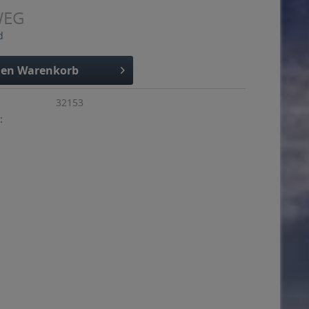
WEG
d
den
Warenkorb
32153
: