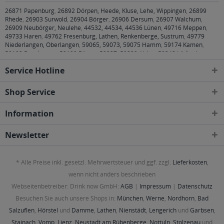
26871 Papenburg
,
26892 Dörpen, Heede, Kluse, Lehe, Wippingen
,
26899
Rhede
,
26903 Surwold
,
26904 Börger
,
26906 Dersum
,
26907 Walchum
,
26909 Neubörger, Neulehe
,
44532, 44534, 44536 Lünen
,
49716 Meppen
,
49733 Haren
,
49762 Fresenburg, Lathen, Renkenberge, Sustrum
,
49779
Niederlangen, Oberlangen
,
59065, 59073, 59075 Hamm
,
59174 Kamen
,
59192 Bergkamen
,
59199 Bönen
,
59227, 59229 Ahlen
,
59348 Lüdinghausen
,
59368 Werne
,
59379 Selm
,
59387 Ascheberg
,
59394 Nordkirchen
,
59423,
Service Hotline
59425, 59427 Unna
Shop Service
Information
Newsletter
* Alle Preise inkl. gesetzl. Mehrwertsteuer und ggf. zzgl.
Lieferkosten
,
wenn nicht anders beschrieben
Webseitenbetreiber: Drink now GmbH:
AGB
|
Impressum
|
Datenschutz
Besuchen Sie auch unsere Shops in:
München
,
Werne
,
Nordhorn
,
Bad
Salzuflen
,
Hörstel
und
Damme
,
Lathen
,
Nienstädt
,
Lengerich
und
Garbsen
,
Stainach
,
Vomp
,
Lienz
,
Neustadt am Rübenberge
,
Nottuln
,
Stolzenau
und