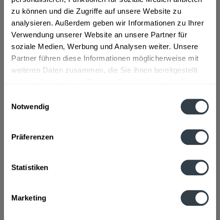
zu können und die Zugriffe auf unsere Website zu
"Ruppertsberg Weißer Burgunder QbA
analysieren. Außerdem geben wir Informationen zu Ihrer
trocken 0,75l"
Verwendung unserer Website an unsere Partner für
"leichter Körper, feinrassige Säureprägung", so der
soziale Medien, Werbung und Analysen weiter. Unsere
Hersteller.
Partner führen diese Informationen möglicherweise mit
Material:
Glas - Einweg
weiteren Daten zusammen, die Sie ihnen bereitgestellt
Flaschengröße:
0,7 - 0,75 l
haben oder die sie im Rahmen Ihrer Nutzung der Dienste
gesammelt haben.
Fragen zum Artikel?
Einwilligungsauswahl
Weitere Artikel von Winzerverein Hoheburg
Notwendig
Datenschutzbestimmungen
Zutaten und Allergene
Enthält SULFITE.
mehr
Präferenzen
Enthält SULFITE.
Anmerkung: Sofern Allergene vorhanden sind, sind diese
Statistiken
mittels Großbuchstaben besonders hervorgehoben
Hersteller
Ruppertsberger Weinkeller Hoheburg eG, Hauptstraße 94,
Marketing
67152 Ruppertsberg
mehr
Ruppertsberger Weinkeller Hoheburg eG, Hauptstraße 94,