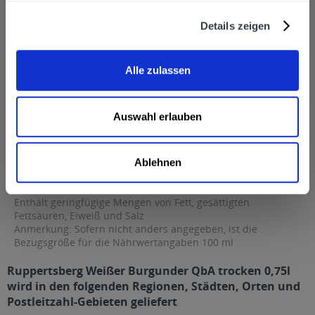
67152 Ruppertsberg
Details zeigen
Alkoholgehalt
13,0% vol
mehr
13,0% vol
Alle zulassen
Nährwertangaben
Brennwert 1 kcal / 4 g Kohlenhydrate 8,6 g davon Zucker 8,6 g
Enthält...
mehr
Auswahl erlauben
Brennwert
1 kcal / 4 g
Kohlenhydrate
8,6 g
Ablehnen
davon Zucker
8,6 g
Enthält geringfügige Mengen von Fett, gesättigten
Fettsäuren, Eiweiß und Salz
Anmerkung: Sofern nicht anders angegeben, ist die
Bezugsgröße für die Nährwertangaben 100 ml
Ruppertsberg Weißer Burgunder QbA trocken 0,75l
wird in den folgenden Regionen, Städten, Orten und
Postleitzahl-Gebieten geliefert