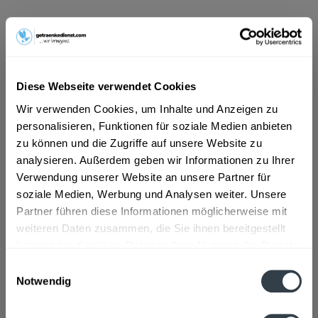
ab 12,09 € *
Inhalt:
12 Liter (1,01 € * / 1 Liter)
inkl. MwSt.
ggf. zzgl. Erschwerniszuschlag
Vorrätig
Diese Webseite verwendet Cookies
MEHRWEG
Wir verwenden Cookies, um Inhalte und Anzeigen zu
+4,50 € Pfand
personalisieren, Funktionen für soziale Medien anbieten
zu können und die Zugriffe auf unsere Website zu
In den
Warenkorb
analysieren. Außerdem geben wir Informationen zu Ihrer
Verwendung unserer Website an unsere Partner für
soziale Medien, Werbung und Analysen weiter. Unsere
Artikel-Nr.:
22256
Partner führen diese Informationen möglicherweise mit
Verfügbar in:
weiteren Daten zusammen, die Sie ihnen bereitgestellt
haben oder die sie im Rahmen Ihrer Nutzung der Dienste
Beschreibung
gesammelt haben.
Einwilligungsauswahl
mehr
Notwendig
Datenschutzbestimmungen
Zutaten und Allergene