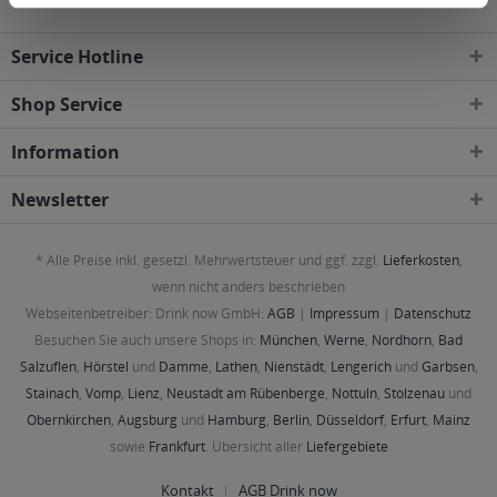
Service Hotline
Shop Service
Information
Newsletter
* Alle Preise inkl. gesetzl. Mehrwertsteuer und ggf. zzgl.
Lieferkosten
,
wenn nicht anders beschrieben
Webseitenbetreiber: Drink now GmbH:
AGB
|
Impressum
|
Datenschutz
Besuchen Sie auch unsere Shops in:
München
,
Werne
,
Nordhorn
,
Bad
Salzuflen
,
Hörstel
und
Damme
,
Lathen
,
Nienstädt
,
Lengerich
und
Garbsen
,
Stainach
,
Vomp
,
Lienz
,
Neustadt am Rübenberge
,
Nottuln
,
Stolzenau
und
Obernkirchen
,
Augsburg
und
Hamburg
,
Berlin
,
Düsseldorf
,
Erfurt
,
Mainz
sowie
Frankfurt
. Übersicht aller
Liefergebiete
Kontakt
AGB Drink now