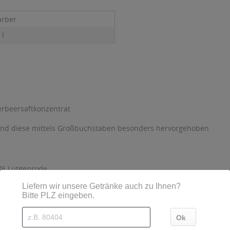
rber
 l
rbeersaftkonzentrat
sind diese mittels Großbuchstaben besonders hervorgehoben
76 Lütgenrode