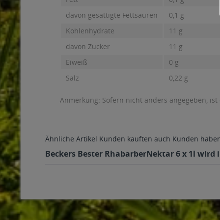
davon gesättigte Fettsäuren
0,1 g
Kohlenhydrate
11 g
davon Zucker
11 g
Eiweiß
0 g
Salz
0,22 g
Anmerkung: Sofern nicht anders angegeben, ist
Ähnliche Artikel
Kunden kauften auch
Kunden haben 
Beckers Bester RhabarberNektar 6 x 1l wird 