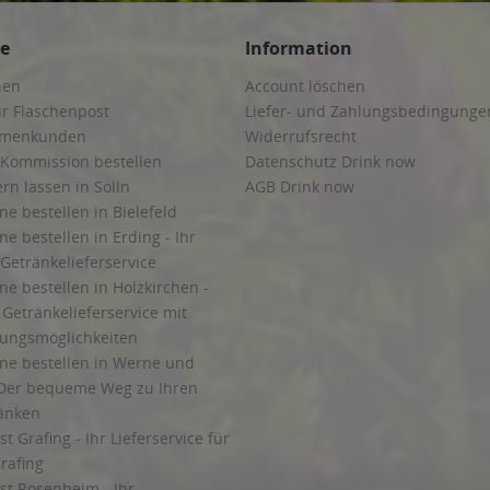
ce
Information
hen
Account löschen
ur Flaschenpost
Liefer- und Zahlungsbedingunge
irmenkunden
Widerrufsrecht
 Kommission bestellen
Datenschutz Drink now
ern lassen in Solln
AGB Drink now
ne bestellen in Bielefeld
ne bestellen in Erding - Ihr
Getränkelieferservice
ne bestellen in Holzkirchen -
Getränkelieferservice mit
lungsmöglichkeiten
ine bestellen in Werne und
Der bequeme Weg zu Ihren
ränken
t Grafing - Ihr Lieferservice für
rafing
st Rosenheim - Ihr