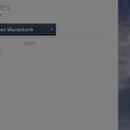
WEG
d
den
Warenkorb
22633
: