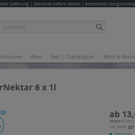
elle Lieferung |
Getränke liefern lassen
| kostenlose Leergutmit
pirituosen
Wein
Sekt | Champagner
Milch & Alter
Nektar 6 x 1l
ab 13,
Inhalt:
6 Liter 
inkl. MwSt.
ggf.
Vorrätig