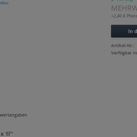
MEHR
+2,40 € Pfan
In 
Artikel-Nr.:
Verfügbar in
wertangaben
x 1l"