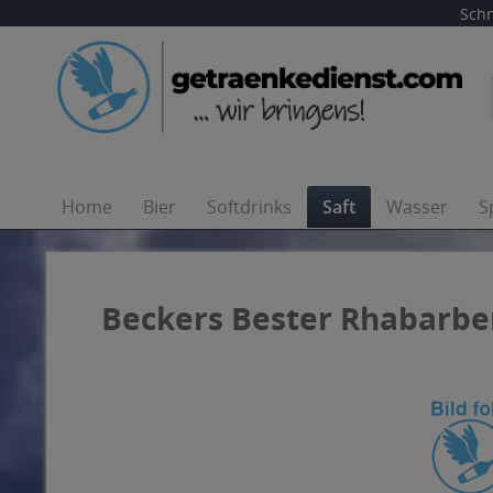
Schn
Home
Bier
Softdrinks
Saft
Wasser
S
Beckers Bester Rhabarber