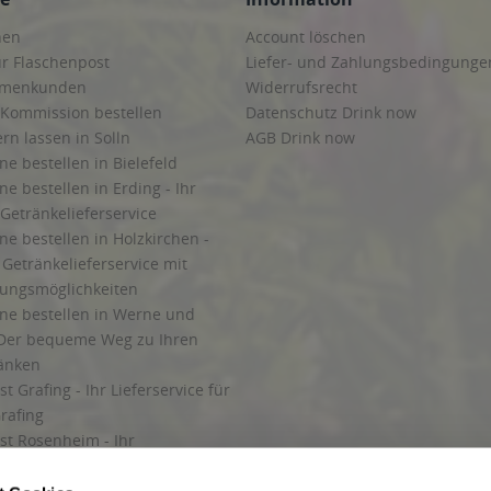
hen
Account löschen
ur Flaschenpost
Liefer- und Zahlungsbedingunge
irmenkunden
Widerrufsrecht
 Kommission bestellen
Datenschutz Drink now
ern lassen in Solln
AGB Drink now
ne bestellen in Bielefeld
ne bestellen in Erding - Ihr
Getränkelieferservice
ne bestellen in Holzkirchen -
Getränkelieferservice mit
lungsmöglichkeiten
ine bestellen in Werne und
Der bequeme Weg zu Ihren
ränken
t Grafing - Ihr Lieferservice für
rafing
st Rosenheim - Ihr
r Getränkeservice in Rosenheim
ng