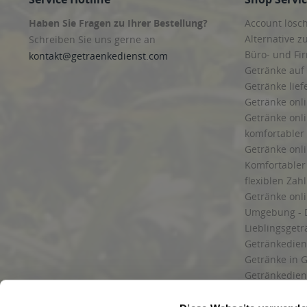
Haben Sie Fragen zu Ihrer Bestellung?
Account lösc
Alternative z
Schreiben Sie uns gerne an
Büro- und F
kontakt@getraenkedienst.com
Getränke auf
Getränke lief
Getränke onli
Getränke onli
komfortabler 
Getränke onli
Komfortabler 
flexiblen Zah
Getränke onl
Umgebung - 
Lieblingsget
Getränkediens
Getränke in G
Getränkedien
zuverlässige
und Umgebu