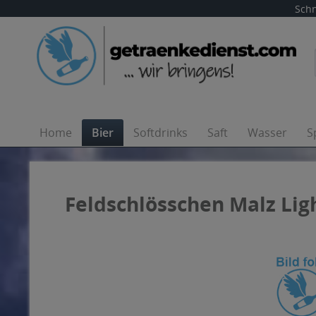
Schn
Home
Bier
Softdrinks
Saft
Wasser
S
Feldschlösschen Malz Ligh