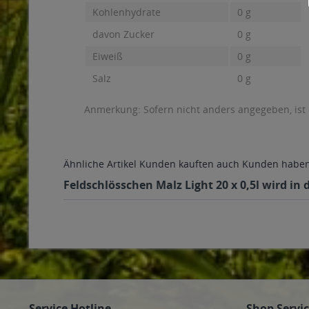
Kohlenhydrate
0 g
davon Zucker
0 g
Eiweiß
0 g
Salz
0 g
Anmerkung: Sofern nicht anders angegeben, ist
Ähnliche Artikel
Kunden kauften auch
Kunden haben 
Feldschlösschen Malz Light 20 x 0,5l wird in
Service Hotline
Shop Servi