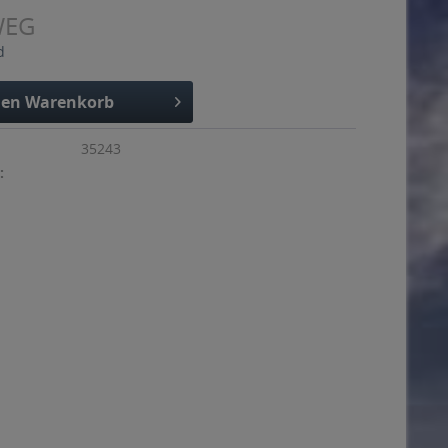
WEG
d
den
Warenkorb
35243
: