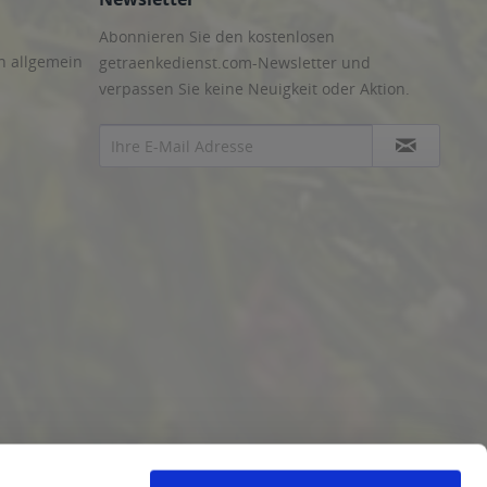
Abonnieren Sie den kostenlosen
n allgemein
getraenkedienst.com-Newsletter und
verpassen Sie keine Neuigkeit oder Aktion.