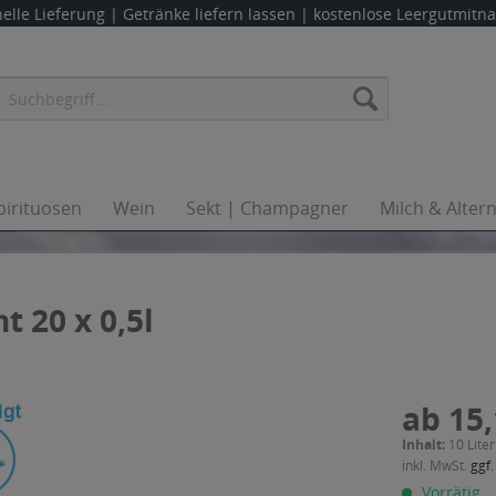
elle Lieferung |
Getränke liefern lassen
| kostenlose Leergutmit
pirituosen
Wein
Sekt | Champagner
Milch & Alter
t 20 x 0,5l
ab 15,
Inhalt:
10 Liter
inkl. MwSt.
ggf.
Vorrätig