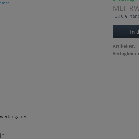
MEHR
+3,10 € Pfan
In 
Artikel-Nr.:
Verfügbar in
wertangaben
l"