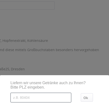
, Hopfenextrakt, Kohlensäure
sind diese mittels Großbuchstaben besonders hervorgehoben
raße25, Dresden