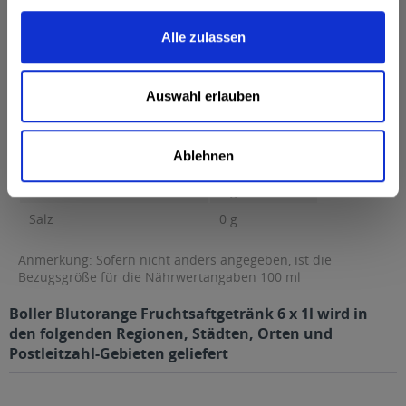
0 g Kohlenhydrate...
mehr
Alle zulassen
Brennwert
50 kcal / 212 kJ
Fett
0 g
Auswahl erlauben
davon gesättigte Fettsäuren
0 g
Kohlenhydrate
12 g
Ablehnen
davon Zucker
12 g
Eiweiß
0 g
Salz
0 g
Anmerkung: Sofern nicht anders angegeben, ist die
Bezugsgröße für die Nährwertangaben 100 ml
Boller Blutorange Fruchtsaftgetränk 6 x 1l wird in
den folgenden Regionen, Städten, Orten und
Postleitzahl-Gebieten geliefert