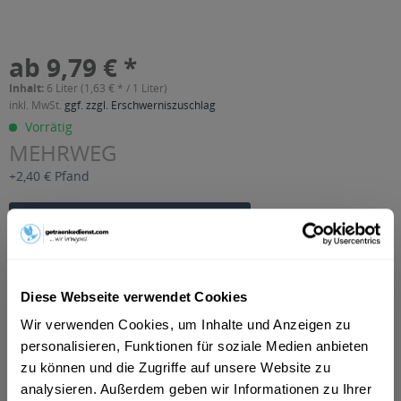
ab 9,79 € *
Inhalt:
6 Liter (1,63 € * / 1 Liter)
inkl. MwSt.
ggf. zzgl. Erschwerniszuschlag
Vorrätig
MEHRWEG
+2,40 € Pfand
In den
Warenkorb
Artikel-Nr.:
23293
Verfügbar in:
Diese Webseite verwendet Cookies
Beschreibung
Wir verwenden Cookies, um Inhalte und Anzeigen zu
mehr
personalisieren, Funktionen für soziale Medien anbieten
zu können und die Zugriffe auf unsere Website zu
"Boller Blutorange Fruchtsaftgetränk 6 x 1l"
analysieren. Außerdem geben wir Informationen zu Ihrer