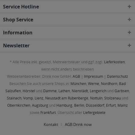
Service Hotline
Shop Service
Information
Newsletter
* Alle Preise inkl. gesetzl. Mehrwertsteuer und ggf. zzgl.
Lieferkosten
,
wenn nicht anders beschrieben
Webseitenbetreiber: Drink now GmbH:
AGB
|
Impressum
|
Datenschutz
Besuchen Sie auch unsere Shops in:
München
,
Werne
,
Nordhorn
,
Bad
Salzuflen
,
Hörstel
und
Damme
,
Lathen
,
Nienstädt
,
Lengerich
und
Garbsen
,
Stainach
,
Vomp
,
Lienz
,
Neustadt am Rübenberge
,
Nottuln
,
Stolzenau
und
Obernkirchen
,
Augsburg
und
Hamburg
,
Berlin
,
Düsseldorf
,
Erfurt
,
Mainz
sowie
Frankfurt
. Übersicht aller
Liefergebiete
Kontakt
AGB Drink now