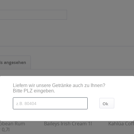
ls angesehen
ibbean Rum
Baileys Irish Cream 1l
Kahlúa Coff
 0,7l