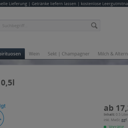
elle Lieferung |
Getränke liefern lassen
| kostenlose Leergutmit
pirituosen
Wein
Sekt | Champagner
Milch & Alter
0,5l
ab 17,
Inhalt:
0.5 Lite
inkl. MwSt.
ggf.
Vorrätig