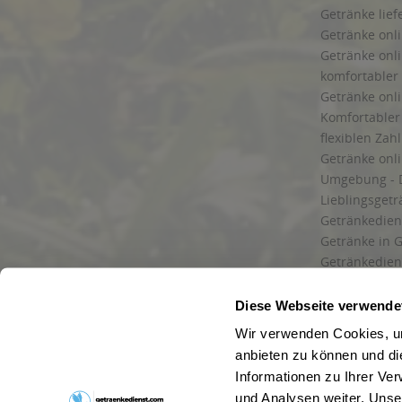
Getränke lief
Getränke onli
Getränke onli
komfortabler 
Getränke onli
Komfortabler 
flexiblen Zah
Getränke onl
Umgebung - 
Lieblingsget
Getränkediens
Getränke in G
Getränkedien
zuverlässige
und Umgebu
Diese Webseite verwende
Getränkeliefe
Wir verwenden Cookies, um
Liefergebiet
anbieten zu können und di
Lieferservice
Informationen zu Ihrer Ve
Wir liefern G
und Analysen weiter. Unse