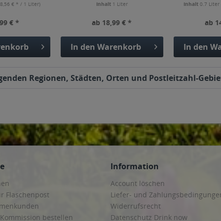
8,56 € * / 1 Liter)
Inhalt
1 Liter
Inhalt
0.7 Lite
99 € *
ab 18,99 € *
ab 1
enkorb
In den
Warenkorb
In den
Wa
olgenden Regionen, Städten, Orten und Postleitzahl-Gebie
ce
Information
hen
Account löschen
ur Flaschenpost
Liefer- und Zahlungsbedingunge
irmenkunden
Widerrufsrecht
 Kommission bestellen
Datenschutz Drink now