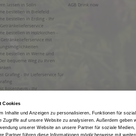
ern lassen in Solln
AGB Drink now
ne bestellen in Bielefeld
ne bestellen in Erding - Ihr
Getränkelieferservice
ne bestellen in Holzkirchen -
Getränkelieferservice mit
lungsmöglichkeiten
ine bestellen in Werne und
Der bequeme Weg zu Ihren
ränken
t Grafing - Ihr Lieferservice für
rafing
st Rosenheim - Ihr
r Getränkeservice in Rosenheim
ng
t Cookies
rung in Starnberg
 Inhalte und Anzeigen zu personalisieren, Funktionen für sozia
e Zugriffe auf unsere Website zu analysieren. Außerdem geben w
 für Getränke
rwendung unserer Website an unsere Partner für soziale Medien
etränke
re Partner führen diese Informationen möglicherweise mit weite