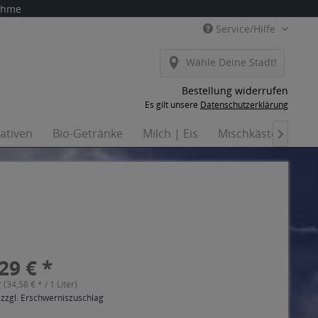
nahme
Service/Hilfe
Wähle Deine Stadt!
Bestellung widerrufen
Es gilt unsere
Datenschutzerklärung
nativen
Bio-Getränke
Milch | Eis
Mischkästen
Ha

29 € *
r (34,58 € * / 1 Liter)
 zzgl. Erschwerniszuschlag