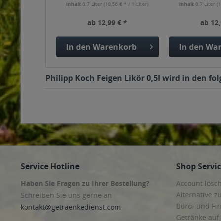
Inhalt
0.7 Liter
(18,56 € * / 1 Liter)
Inhalt
0.7 Liter
(1
ab 12,99 € *
ab 12,
In den
Warenkorb
In den
War
Philipp Koch Feigen Likör 0,5l wird in den f
Service Hotline
Shop Servi
Haben Sie Fragen zu Ihrer Bestellung?
Account lösc
Alternative z
Schreiben Sie uns gerne an
Büro- und F
kontakt@getraenkedienst.com
Getränke auf