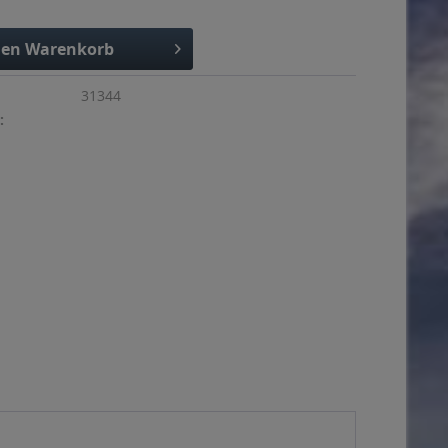
den
Warenkorb
31344
: