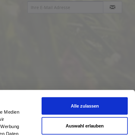
Alle zulassen
le Medien
ir
Auswahl erlauben
, Werbung
ren Daten