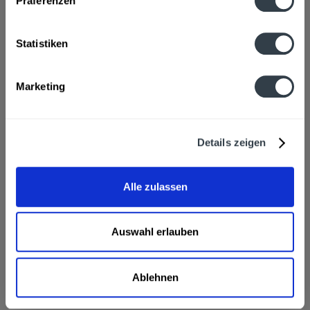
Präferenzen
Apfelsaft, Orangen-, Ananas-, Apfel-, Zitronen-, Grapefruit-,
Maracuja-, Papaya-, und...
mehr
Statistiken
Hersteller
Boller Fruchtsäfte Und, Hauptstraße 38, Bad Boll
mehr
Marketing
Nährwertangaben
Brennwert 51 kcal / 218 kJ Fett 0,13 g davon gesättigte
Details zeigen
Fettsäuren 0,02 g...
mehr
Ähnliche Artikel
Alle zulassen
Kunden haben sich ebenfalls angesehen
Auswahl erlauben
Boller Multivitamin-Mehrfruchtsaft 6 x 1l wird in den
folgenden Regionen, Städten, Orten und Postleitzahl-
Gebieten geliefert
Ablehnen