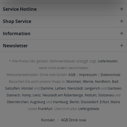
Service Hotline
Shop Service
Information
Newsletter
* Alle Preise inkl. gesetzl. Mehrwertsteuer und ggf. zzgl.
Lieferkosten
,
wenn nicht anders beschrieben
Webseitenbetreiber: Drink now GmbH:
AGB
|
Impressum
|
Datenschutz
Besuchen Sie auch unsere Shops in:
München
,
Werne
,
Nordhorn
,
Bad
Salzuflen
,
Hörstel
und
Damme
,
Lathen
,
Nienstädt
,
Lengerich
und
Garbsen
,
Stainach
,
Vomp
,
Lienz
,
Neustadt am Rübenberge
,
Nottuln
,
Stolzenau
und
Obernkirchen
,
Augsburg
und
Hamburg
,
Berlin
,
Düsseldorf
,
Erfurt
,
Mainz
sowie
Frankfurt
. Übersicht aller
Liefergebiete
Kontakt
AGB Drink now