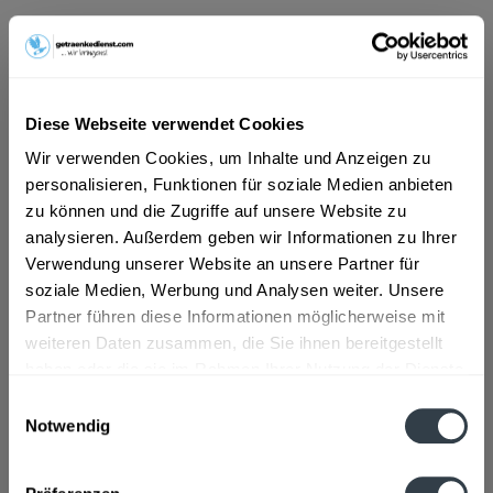
ab 10,89 € *
Inhalt:
6 Liter (1,82 € * / 1 Liter)
inkl. MwSt.
ggf. zzgl. Erschwerniszuschlag
Diese Webseite verwendet Cookies
Vorrätig
MEHRWEG
Wir verwenden Cookies, um Inhalte und Anzeigen zu
personalisieren, Funktionen für soziale Medien anbieten
+2,40 € Pfand
zu können und die Zugriffe auf unsere Website zu
analysieren. Außerdem geben wir Informationen zu Ihrer
In den
Warenkorb
Verwendung unserer Website an unsere Partner für
soziale Medien, Werbung und Analysen weiter. Unsere
Artikel-Nr.:
23296
Partner führen diese Informationen möglicherweise mit
Verfügbar in:
weiteren Daten zusammen, die Sie ihnen bereitgestellt
haben oder die sie im Rahmen Ihrer Nutzung der Dienste
Beschreibung
gesammelt haben.
Einwilligungsauswahl
mehr
Notwendig
Datenschutzbestimmungen
Zutaten und Allergene