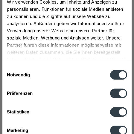
Wir verwenden Cookies, um Inhalte und Anzeigen zu
Beschreibung
personalisieren, Funktionen für soziale Medien anbieten
mehr
zu können und die Zugriffe auf unsere Website zu
analysieren. Außerdem geben wir Informationen zu Ihrer
"Creydt Maracuja-Nektar 6 x 1l"
Verwendung unserer Website an unsere Partner für
soziale Medien, Werbung und Analysen weiter. Unsere
Geschmacksrichtung:
Maracuja
Partner führen diese Informationen möglicherweise mit
Material:
Glas - Mehrweg
weiteren Daten zusammen, die Sie ihnen bereitgestellt
Flaschengröße:
1 - 1,5 l
haben oder die sie im Rahmen Ihrer Nutzung der Dienste
gesammelt haben.
Einwilligungsauswahl
Fragen zum Artikel?
Weitere Artikel von Creydt
Notwendig
Datenschutzbestimmungen
Zutaten und Allergene
Wasser, Maracujasaft aus Maracujasaftkonzentrat, Zucker,
Präferenzen
Stabilibilisator Pektin
mehr
Wasser, Maracujasaft aus Maracujasaftkonzentrat, Zucker,
Stabilibilisator Pektin
Statistiken
Anmerkung: Sofern Allergene vorhanden sind, sind diese
mittels Großbuchstaben besonders hervorgehoben
Marketing