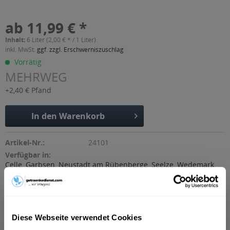
ab 11,99 € *
Inhalt:
6 Liter (2,00 € * / 1 Liter)
inkl. MwSt.
ggf. zzgl. Erschwerniszuschlag
Vorrätig
MEHRWEG
+2,40 € Pfand
In den
Warenkorb
Artikel-Nr.:
24101
Verfügbar in:
Celle
,
Garbsen
,
Neustadt am Rübenberge
,
Seelze
,
Wedemark
,
Isernhagen
,
Burgwedel
,
Adelheidsdorf
,
Bröckel
,
Hambühren
,
Nienhagen
,
Stolzenau, Stolzenau Anemolter-Schinna, Stolzenau
Anemolter-Schinna, Anemolter, Stolzenau Anemolter-Schinna,
Schinna, Stolzenau Diethe, Stolzenau Frestorf, Stolzenau
Hibben, Stolzenau Holzhausen, Stolze
,
Wathlingen
,
Wietze
,
Diese Webseite verwendet Cookies
Winsen (Aller)