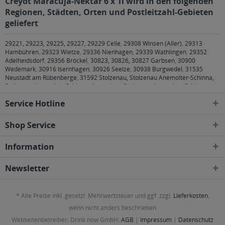
Creydt Maracuja-Nektar 6 x 1l wird in den folgenden
Regionen, Städten, Orten und Postleitzahl-Gebieten
geliefert
29221, 29223, 29225, 29227, 29229 Celle
,
29308 Winsen (Aller)
,
29313
Hambühren
,
29323 Wietze
,
29336 Nienhagen
,
29339 Wathlingen
,
29352
Adelheidsdorf
,
29356 Bröckel
,
30823, 30826, 30827 Garbsen
,
30900
Wedemark
,
30916 Isernhagen
,
30926 Seelze
,
30938 Burgwedel
,
31535
Neustadt am Rübenberge
,
31592 Stolzenau, Stolzenau Anemolter-Schinna,
Stolzenau Anemolter-Schinna, Anemolter, Stolzenau Anemolter-Schinna,
Schinna, Stolzenau Diethe, Stolzenau Frestorf, Stolzenau Hibben, Stolzenau
Service Hotline
Holzhausen, Stolze
Shop Service
Information
Newsletter
* Alle Preise inkl. gesetzl. Mehrwertsteuer und ggf. zzgl.
Lieferkosten
,
wenn nicht anders beschrieben
Webseitenbetreiber: Drink now GmbH:
AGB
|
Impressum
|
Datenschutz