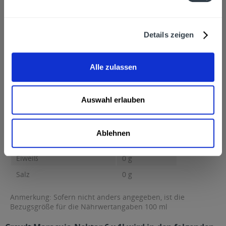
Hersteller
Creydt-Fruchtsaft, Theodor-Storm-Straße 13, Dassel
mehr
Creydt-Fruchtsaft, Theodor-Storm-Straße 13, Dassel
Details zeigen
Nährwertangaben
Brennwert 61 kcal / 257 kJ Fett 0,1 g davon gesättigte Fettsäuren
0 g...
mehr
Alle zulassen
Brennwert
61 kcal / 257 kJ
Fett
0,1 g
Auswahl erlauben
davon gesättigte Fettsäuren
0 g
Kohlenhydrate
14 g
Ablehnen
davon Zucker
14 g
Eiweiß
0 g
Salz
0 g
Anmerkung: Sofern nicht anders angegeben, ist die
Bezugsgröße für die Nährwertangaben 100 ml