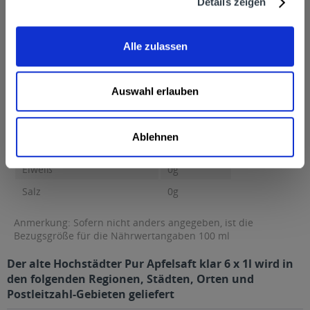
Details zeigen
Nährwertangaben
Brennwert 187kJ/45kcal Fett 0g davon gesättigte Fettsäuren 0g
Kohlenhydrate 11g...
mehr
Alle zulassen
Brennwert
187kJ/45kcal
Fett
0g
Auswahl erlauben
davon gesättigte Fettsäuren
0g
Kohlenhydrate
11g
Ablehnen
Zucker
10g
Eiweiß
0g
Salz
0g
Anmerkung: Sofern nicht anders angegeben, ist die
Bezugsgröße für die Nährwertangaben 100 ml
Der alte Hochstädter Pur Apfelsaft klar 6 x 1l wird in
den folgenden Regionen, Städten, Orten und
Postleitzahl-Gebieten geliefert