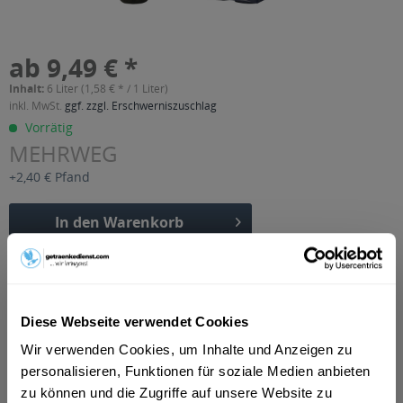
ab 9,49 € *
Inhalt:
6 Liter (1,58 € * / 1 Liter)
inkl. MwSt.
ggf. zzgl. Erschwerniszuschlag
Vorrätig
MEHRWEG
+2,40 € Pfand
In den
Warenkorb
Artikel-Nr.:
15451
Verfügbar in:
Frankfurt am Main
,
Rastatt
,
Ginsheim-Gustavsburg
Diese Webseite verwendet Cookies
Beschreibung
Wir verwenden Cookies, um Inhalte und Anzeigen zu
mehr
personalisieren, Funktionen für soziale Medien anbieten
zu können und die Zugriffe auf unsere Website zu
"Der alte Hochstädter Pur Apfelsaft klar 6 x