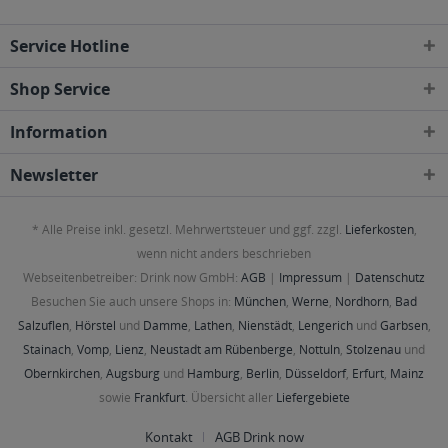
Service Hotline
Shop Service
Information
Newsletter
* Alle Preise inkl. gesetzl. Mehrwertsteuer und ggf. zzgl.
Lieferkosten
,
wenn nicht anders beschrieben
Webseitenbetreiber: Drink now GmbH:
AGB
|
Impressum
|
Datenschutz
Besuchen Sie auch unsere Shops in:
München
,
Werne
,
Nordhorn
,
Bad
Salzuflen
,
Hörstel
und
Damme
,
Lathen
,
Nienstädt
,
Lengerich
und
Garbsen
,
Stainach
,
Vomp
,
Lienz
,
Neustadt am Rübenberge
,
Nottuln
,
Stolzenau
und
Obernkirchen
,
Augsburg
und
Hamburg
,
Berlin
,
Düsseldorf
,
Erfurt
,
Mainz
sowie
Frankfurt
. Übersicht aller
Liefergebiete
Kontakt
AGB Drink now