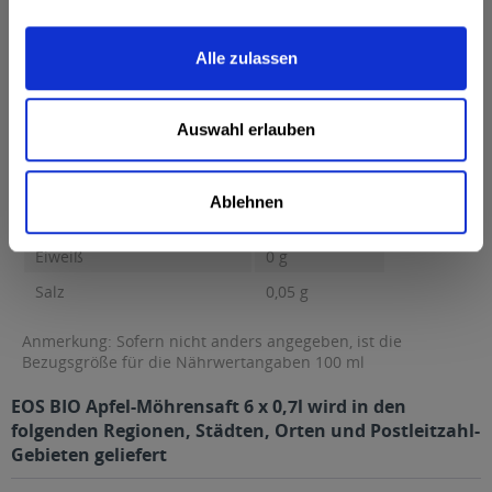
Brennwert 41 kcal / 172 kJ Fett 0,1 g davon gesättigte Fettsäuren
0,01 g...
mehr
Alle zulassen
Brennwert
41 kcal / 172 kJ
Fett
0,1 g
Auswahl erlauben
davon gesättigte Fettsäuren
0,01 g
Kohlenhydrate
8,5 g
Ablehnen
davon Zucker
8,5 g
Eiweiß
0 g
Salz
0,05 g
Anmerkung: Sofern nicht anders angegeben, ist die
Bezugsgröße für die Nährwertangaben 100 ml
EOS BIO Apfel-Möhrensaft 6 x 0,7l wird in den
folgenden Regionen, Städten, Orten und Postleitzahl-
Gebieten geliefert