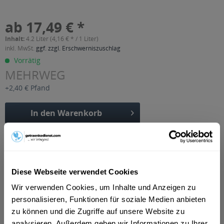
ab 17,49 € *
Inhalt:
4.2 Liter (4,16 € * / 1 Liter)
inkl. MwSt.
ggf. zzgl. Erschwerniszuschlag
Vorrätig
MEHRWEG
+2,40 € Pfand
In den
Warenkorb
Artikel-Nr.:
25003
Verfügbar in:
Beschreibung
Diese Webseite verwendet Cookies
DE-ÖKO-001 zertifiziert
mehr
Wir verwenden Cookies, um Inhalte und Anzeigen zu
"EOS BIO Apfel-Möhrensaft 6 x 0,7l"
personalisieren, Funktionen für soziale Medien anbieten
zu können und die Zugriffe auf unsere Website zu
analysieren. Außerdem geben wir Informationen zu Ihrer