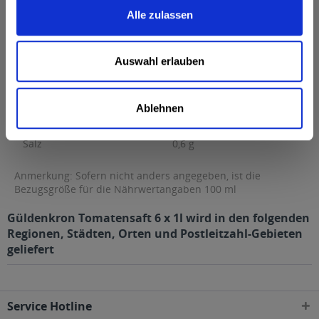
Brennwert
16 kcal / 69 kJ
Alle zulassen
Fett
0,1 g
davon gesättigte Fettsäuren
0,01 g
Auswahl erlauben
Kohlenhydrate
2,9 g
davon Zucker
2,9 g
Ablehnen
Eiweiß
0 g
Salz
0,6 g
Anmerkung: Sofern nicht anders angegeben, ist die
Bezugsgröße für die Nährwertangaben 100 ml
Güldenkron Tomatensaft 6 x 1l wird in den folgenden
Regionen, Städten, Orten und Postleitzahl-Gebieten
geliefert
Service Hotline