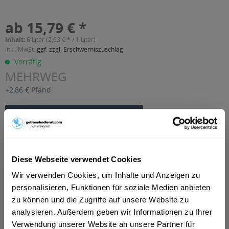
ab 15,79 € *
Inhalt:
6 Liter (2,63 € * / 1 Liter)
inkl. MwSt.
ggf. zzgl. Erschwerniszuschlag
Vorrätig
MEHRWEG
+2,86 € Pfand
In den
Warenkorb
Artikel-Nr.:
26449
Verfügbar in:
Diese Webseite verwendet Cookies
Beschreibung
Wir verwenden Cookies, um Inhalte und Anzeigen zu
mehr
personalisieren, Funktionen für soziale Medien anbieten
zu können und die Zugriffe auf unsere Website zu
"Güldenkron Tomatensaft 6 x 1l"
analysieren. Außerdem geben wir Informationen zu Ihrer
Verwendung unserer Website an unsere Partner für