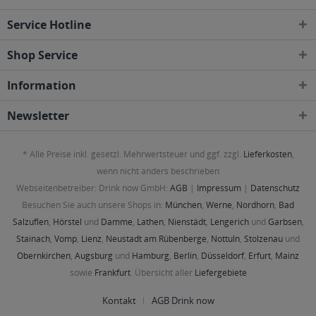
Service Hotline
Shop Service
Information
Newsletter
* Alle Preise inkl. gesetzl. Mehrwertsteuer und ggf. zzgl.
Lieferkosten
,
wenn nicht anders beschrieben
Webseitenbetreiber: Drink now GmbH:
AGB
|
Impressum
|
Datenschutz
Besuchen Sie auch unsere Shops in:
München
,
Werne
,
Nordhorn
,
Bad
Salzuflen
,
Hörstel
und
Damme
,
Lathen
,
Nienstädt
,
Lengerich
und
Garbsen
,
Stainach
,
Vomp
,
Lienz
,
Neustadt am Rübenberge
,
Nottuln
,
Stolzenau
und
Obernkirchen
,
Augsburg
und
Hamburg
,
Berlin
,
Düsseldorf
,
Erfurt
,
Mainz
sowie
Frankfurt
. Übersicht aller
Liefergebiete
Kontakt
AGB Drink now