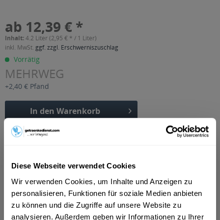
ab 12,39 € *
Inhalt:
4.2 Liter (2,95 € * / 1 Liter)
inkl. MwSt.
ggf. zzgl. Erschwerniszuschlag
Vorrätig
MEHRWEG
+2,40 € Pfand
In den
Warenkorb
Artikel-Nr.:
26468
Verfügbar in:
Diese Webseite verwendet Cookies
Beschreibung
DE-ÖKO-001 zertifiziert
mehr
Wir verwenden Cookies, um Inhalte und Anzeigen zu
personalisieren, Funktionen für soziale Medien anbieten
"Gunkel Bio Gemüsesaft 6 x 0,7l"
zu können und die Zugriffe auf unsere Website zu
analysieren. Außerdem geben wir Informationen zu Ihrer