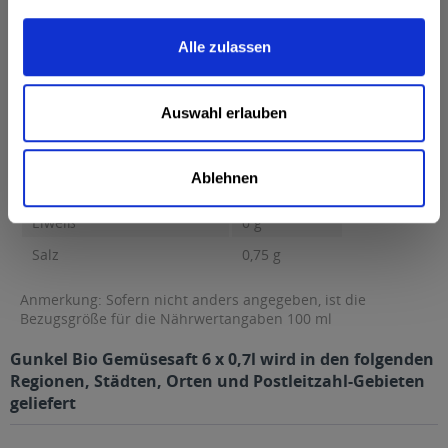
Brennwert 15 kcal / 65 kJ Fett 0 g davon gesättigte Fettsäuren 0
g Kohlenhydrate...
mehr
Alle zulassen
Brennwert
15 kcal / 65 kJ
Fett
0 g
Auswahl erlauben
davon gesättigte Fettsäuren
0 g
Kohlenhydrate
2,5 g
Ablehnen
davon Zucker
2,5 g
Eiweiß
0 g
Salz
0,75 g
Anmerkung: Sofern nicht anders angegeben, ist die
Bezugsgröße für die Nährwertangaben 100 ml
Gunkel Bio Gemüsesaft 6 x 0,7l wird in den folgenden
Regionen, Städten, Orten und Postleitzahl-Gebieten
geliefert