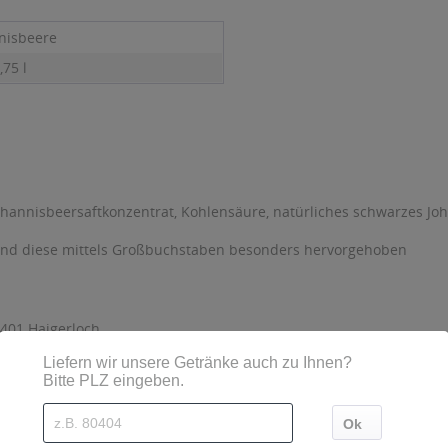
nisbeere
,75 l
ohannisbeersaftkonzentrat, Kohlensäure, natürliches schwarzes J
sind diese mittels Großbuchstaben besonders hervorgehoben
401 Haigerloch