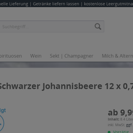
elle Lieferung |
Getränke liefern lassen
| kostenlose Leergutmit
pirituosen
Wein
Sekt | Champagner
Milch & Alter
chwarzer Johannisbeere 12 x 0,
ab 9,9
Inhalt:
8.4 Lite
inkl. MwSt.
ggf.
Vorrätig