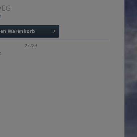
WEG
d
den
Warenkorb
27789
: