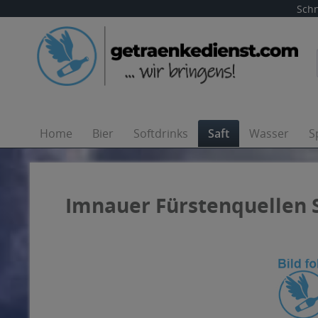
Schn
Home
Bier
Softdrinks
Saft
Wasser
S
Imnauer Fürstenquellen S