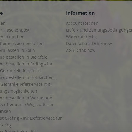
ce
Information
hen
Account löschen
ur Flaschenpost
Liefer- und Zahlungsbedingunge
irmenkunden
Widerrufsrecht
 Kommission bestellen
Datenschutz Drink now
ern lassen in Solln
AGB Drink now
ne bestellen in Bielefeld
ne bestellen in Erding - Ihr
Getränkelieferservice
ne bestellen in Holzkirchen -
Getränkelieferservice mit
lungsmöglichkeiten
ine bestellen in Werne und
Der bequeme Weg zu Ihren
ränken
t Grafing - Ihr Lieferservice für
rafing
st Rosenheim - Ihr