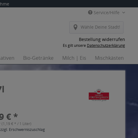
nahme
Service/Hilfe
Wähle Deine Stadt!
Bestellung widerrufen
Es gilt unsere
Datenschutzerklärung
nativen
Bio-Getränke
Milch | Eis
Mischkästen
Ha
7l
9 € *
r (1,19 € * / 1 Liter)
 zzgl. Erschwerniszuschlag