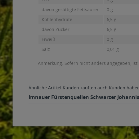
davon gesättigte Fettsäuren
0 g
Kohlenhydrate
6,5 g
davon Zucker
6,5 g
Eiweiß
0 g
Salz
0,01 g
Anmerkung: Sofern nicht anders angegeben, ist
Ähnliche Artikel
Kunden kauften auch
Kunden haben 
Imnauer Fürstenquellen Schwarzer Johannisbe