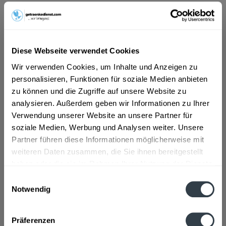
ab 101,01 € *
Inhalt:
8.4 Liter (12,03 € * / 1 Liter)
Diese Webseite verwendet Cookies
inkl. MwSt.
ggf. zzgl. Erschwerniszuschlag
Wir verwenden Cookies, um Inhalte und Anzeigen zu
Vorrätig
personalisieren, Funktionen für soziale Medien anbieten
MEHRWEG
zu können und die Zugriffe auf unsere Website zu
+3,30 € Pfand
analysieren. Außerdem geben wir Informationen zu Ihrer
Verwendung unserer Website an unsere Partner für
In den
Warenkorb
soziale Medien, Werbung und Analysen weiter. Unsere
Partner führen diese Informationen möglicherweise mit
Artikel-Nr.:
35191
weiteren Daten zusammen, die Sie ihnen bereitgestellt
Verfügbar in:
haben oder die sie im Rahmen Ihrer Nutzung der Dienste
gesammelt haben.
Einwilligungsauswahl
Beschreibung
Notwendig
mehr
Datenschutzbestimmungen
"Wüteria Schlossbrunnen Medium 12 x 0,7l"
Präferenzen