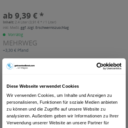
ab 9,39 € *
Inhalt:
2.4 Liter (3,91 € * / 1 Liter)
inkl. MwSt.
ggf. zzgl. Erschwerniszuschlag
Vorrätig
MEHRWEG
+3,30 € Pfand
In den
Warenkorb
Artikel-Nr.:
28329
Verfügbar in:
Diese Webseite verwendet Cookies
Wir verwenden Cookies, um Inhalte und Anzeigen zu
Beschreibung
personalisieren, Funktionen für soziale Medien anbieten
mehr
zu können und die Zugriffe auf unsere Website zu
"Klaus Bananen-Nektar 12 x 0,2l"
analysieren. Außerdem geben wir Informationen zu Ihrer
Verwendung unserer Website an unsere Partner für