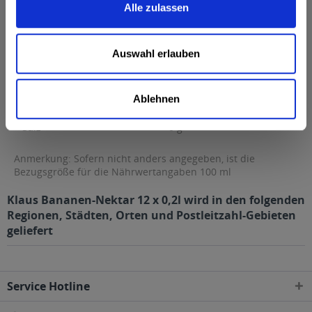
Alle zulassen
Fett
0 g
davon gesättigte Fettsäuren
0 g
Auswahl erlauben
Kohlenhydrate
13 g
davon Zucker
13 g
Ablehnen
Eiweiß
0 g
Salz
0 g
Anmerkung: Sofern nicht anders angegeben, ist die
Bezugsgröße für die Nährwertangaben 100 ml
Klaus Bananen-Nektar 12 x 0,2l wird in den folgenden
Regionen, Städten, Orten und Postleitzahl-Gebieten
geliefert
Service Hotline