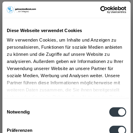
ab 23,89 € *
Inhalt:
4.2 Liter (5,69 € * / 1 Liter)
inkl. MwSt.
ggf. zzgl. Erschwerniszuschlag
Diese Webseite verwendet Cookies
Vorrätig
Wir verwenden Cookies, um Inhalte und Anzeigen zu
MEHRWEG
personalisieren, Funktionen für soziale Medien anbieten
+2,40 € Pfand
zu können und die Zugriffe auf unsere Website zu
analysieren. Außerdem geben wir Informationen zu Ihrer
In den
Warenkorb
Verwendung unserer Website an unsere Partner für
soziale Medien, Werbung und Analysen weiter. Unsere
Artikel-Nr.:
28335
Partner führen diese Informationen möglicherweise mit
Verfügbar in:
weiteren Daten zusammen, die Sie ihnen bereitgestellt
haben oder die sie im Rahmen Ihrer Nutzung der Dienste
gesammelt haben.
Beschreibung
Einwilligungsauswahl
Notwendig
DE-ÖKO-001 zertifiziert
mehr
Datenschutzbestimmungen
Zutaten und Allergene
Präferenzen