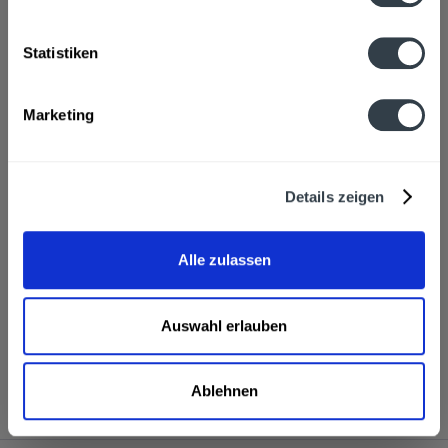
100% Bio-Aroniasaft
mehr
Statistiken
Hersteller
Klaus Fruchtsäfte, Apfelweg 11, Wurzen-Ot Roitzsch
mehr
Marketing
Nährwertangaben
Brennwert 58 kcal / 242 kJ Fett 0,7 g davon gesättigte
Fettsäuren 0,5 g...
mehr
Details zeigen
Ähnliche Artikel
Alle zulassen
Kunden haben sich ebenfalls angesehen
Auswahl erlauben
Klaus Bio-Aroniasaft 6 x 0,7l wird in den folgenden
Regionen, Städten, Orten und Postleitzahl-Gebieten
geliefert
Ablehnen