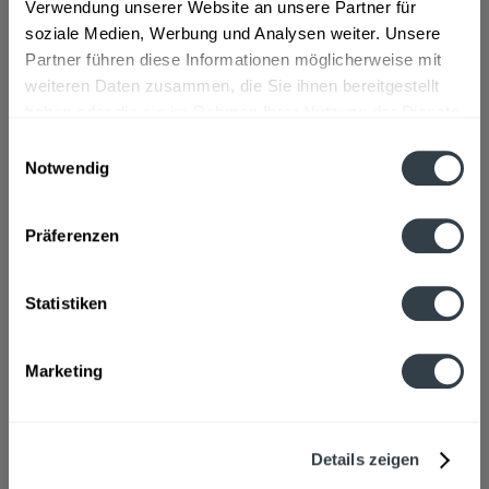
Verwendung unserer Website an unsere Partner für
soziale Medien, Werbung und Analysen weiter. Unsere
Geschmacksrichtung:
Apfel
Partner führen diese Informationen möglicherweise mit
Flaschengröße:
0,5 l
weiteren Daten zusammen, die Sie ihnen bereitgestellt
haben oder die sie im Rahmen Ihrer Nutzung der Dienste
Fragen zum Artikel?
Weitere Artikel von Kumpf
gesammelt haben.
Einwilligungsauswahl
Zutaten und Allergene
Notwendig
Apfelsaft aus Apfelsaftkonzentrat
mehr
Datenschutzbestimmungen
Apfelsaft aus Apfelsaftkonzentrat
Präferenzen
Anmerkung: Sofern Allergene vorhanden sind, sind diese
mittels Großbuchstaben besonders hervorgehoben
Statistiken
Hersteller
Kumpf Fruchtsaft GmbH & Co. KG, 71706 Markgrönningen
mehr
Kumpf Fruchtsaft GmbH & Co. KG, 71706 Markgrönningen
Marketing
Nährwertangaben
Brennwert 50 kcal / 212 kJ Fett 0,5 g davon gesättigte Fettsäuren
0,1 g...
mehr
Details zeigen
Brennwert
50 kcal / 212 kJ