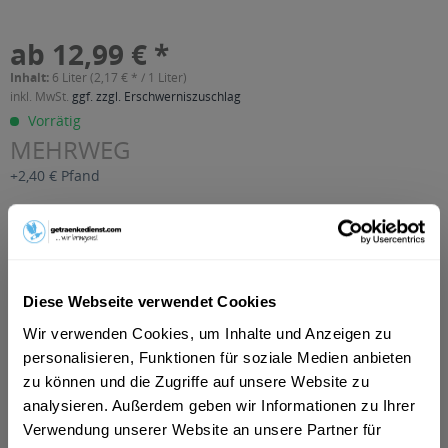
ab 12,99 € *
Inhalt:
6 Liter (2,17 € * / 1 Liter)
inkl. MwSt.
ggf. zzgl. Erschwerniszuschlag
Vorrätig
MEHRWEG
+2,40 € Pfand
In den
Warenkorb
Artikel-Nr.:
29170
Verfügbar in:
Diese Webseite verwendet Cookies
Wir verwenden Cookies, um Inhalte und Anzeigen zu
Beschreibung
personalisieren, Funktionen für soziale Medien anbieten
mehr
zu können und die Zugriffe auf unsere Website zu
"Lausitzer Orangensaft 6 x 1l"
analysieren. Außerdem geben wir Informationen zu Ihrer
Verwendung unserer Website an unsere Partner für