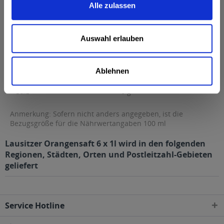
Alle zulassen
Fett
0,5 g
davon gesättigte Fettsäuren
0,1 g
Auswahl erlauben
Kohlenhydrate
8,5 g
davon Zucker
8,5 g
Ablehnen
Eiweiß
0 g
Salz
0 g
Anmerkung: Sofern nicht anders angegeben, ist die
Bezugsgröße für die Nährwertangaben 100 ml
Lausitzer Orangensaft 6 x 1l wird in den folgenden
Regionen, Städten, Orten und Postleitzahl-Gebieten
geliefert
Service Hotline