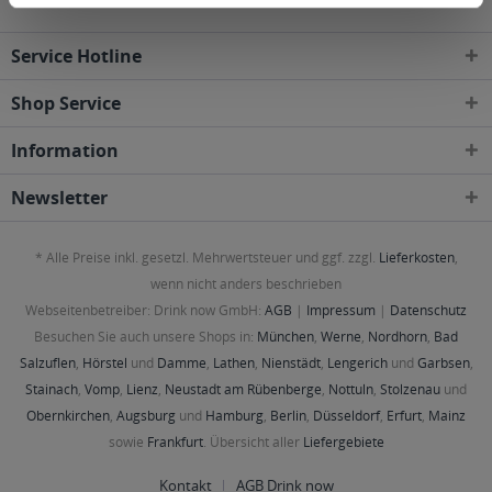
Service Hotline
Shop Service
Information
Newsletter
* Alle Preise inkl. gesetzl. Mehrwertsteuer und ggf. zzgl.
Lieferkosten
,
wenn nicht anders beschrieben
Webseitenbetreiber: Drink now GmbH:
AGB
|
Impressum
|
Datenschutz
Besuchen Sie auch unsere Shops in:
München
,
Werne
,
Nordhorn
,
Bad
Salzuflen
,
Hörstel
und
Damme
,
Lathen
,
Nienstädt
,
Lengerich
und
Garbsen
,
Stainach
,
Vomp
,
Lienz
,
Neustadt am Rübenberge
,
Nottuln
,
Stolzenau
und
Obernkirchen
,
Augsburg
und
Hamburg
,
Berlin
,
Düsseldorf
,
Erfurt
,
Mainz
sowie
Frankfurt
. Übersicht aller
Liefergebiete
Kontakt
AGB Drink now