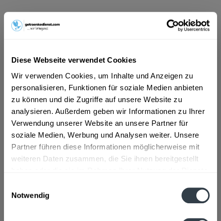
ab 10,39 € *
Inhalt:
6 Liter (1,73 € * / 1 Liter)
inkl. MwSt.
ggf. zzgl. Erschwerniszuschlag
Vorrätig
Diese Webseite verwendet Cookies
MEHRWEG
Wir verwenden Cookies, um Inhalte und Anzeigen zu
+3,50 € Pfand
personalisieren, Funktionen für soziale Medien anbieten
zu können und die Zugriffe auf unsere Website zu
In den
Warenkorb
analysieren. Außerdem geben wir Informationen zu Ihrer
Verwendung unserer Website an unsere Partner für
soziale Medien, Werbung und Analysen weiter. Unsere
Artikel-Nr.:
29432
Partner führen diese Informationen möglicherweise mit
Verfügbar in:
weiteren Daten zusammen, die Sie ihnen bereitgestellt
haben oder die sie im Rahmen Ihrer Nutzung der Dienste
Beschreibung
gesammelt haben.
Einwilligungsauswahl
mehr
Notwendig
Datenschutzbestimmungen
Zutaten und Allergene