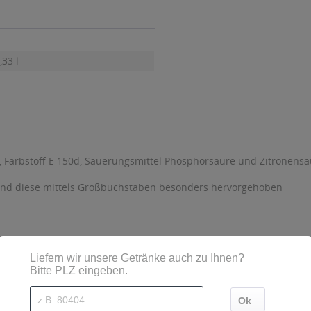
,33 l
, Farbstoff E 150d, Säuerungsmittel Phosphorsäure und Zitronensä
sind diese mittels Großbuchstaben besonders hervorgehoben
seler Straße 79, 98574 Schmalkalden