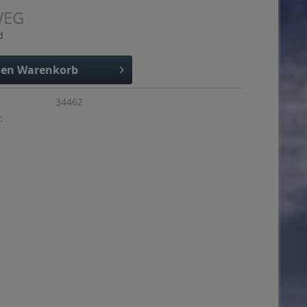
WEG
d
den
Warenkorb
34462
: