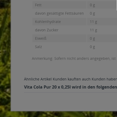
Fett
0 g
davon gesättigte Fettsäuren
0 g
Kohlenhydrate
11 g
davon Zucker
11 g
Eiweiß
0 g
Salz
0 g
Anmerkung: Sofern nicht anders angegeben, ist
Ähnliche Artikel
Kunden kauften auch
Kunden haben 
Vita Cola Pur 20 x 0,25l wird in den folgende