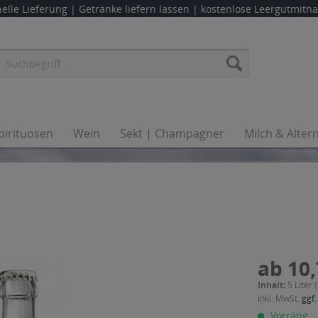
elle Lieferung |
Getränke liefern lassen
| kostenlose Leergutmit
pirituosen
Wein
Sekt | Champagner
Milch & Alter
ab 10,
Inhalt:
5 Liter 
inkl. MwSt.
ggf.
Vorrätig