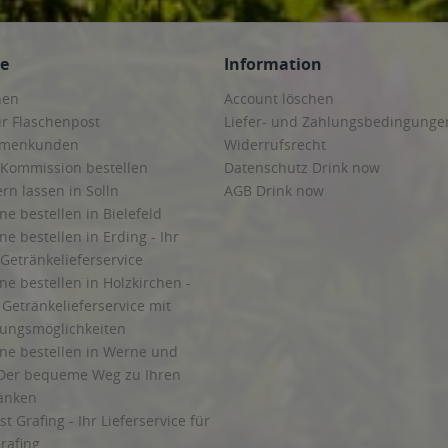
ce
Information
hen
Account löschen
ur Flaschenpost
Liefer- und Zahlungsbedingunge
irmenkunden
Widerrufsrecht
 Kommission bestellen
Datenschutz Drink now
ern lassen in Solln
AGB Drink now
ne bestellen in Bielefeld
ne bestellen in Erding - Ihr
Getränkelieferservice
ne bestellen in Holzkirchen -
Getränkelieferservice mit
lungsmöglichkeiten
ine bestellen in Werne und
Der bequeme Weg zu Ihren
ränken
t Grafing - Ihr Lieferservice für
rafing