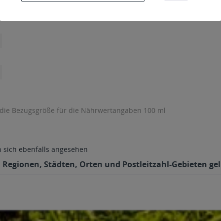
 die Bezugsgröße für die Nährwertangaben 100 ml
sich ebenfalls angesehen
n Regionen, Städten, Orten und Postleitzahl-Gebieten gel