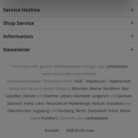
Service Hotline
Shop Service
Information
Newsletter
* Alle Preise inkl. gesetzl. Mehrwertsteuer und ggf. zzgl.
Lieferkosten
,
wenn nicht anders beschrieben
Webseitenbetreiber: Drink now GmbH:
AGB
|
Impressum
|
Datenschutz
Besuchen Sie auch unsere Shops in:
München
,
Werne
,
Nordhorn
,
Bad
Salzuflen
,
Hörstel
und
Damme
,
Lathen
,
Nienstädt
,
Lengerich
und
Garbsen
,
Stainach
,
Vomp
,
Lienz
,
Neustadt am Rübenberge
,
Nottuln
,
Stolzenau
und
Obernkirchen
,
Augsburg
und
Hamburg
,
Berlin
,
Düsseldorf
,
Erfurt
,
Mainz
sowie
Frankfurt
. Übersicht aller
Liefergebiete
Kontakt
AGB Drink now