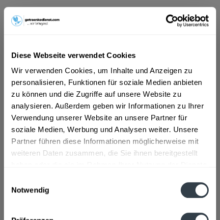
ab 11,89 € *
Inhalt:
6 Liter (1,98 € * / 1 Liter)
inkl. MwSt.
ggf. zzgl. Erschwerniszuschlag
Diese Webseite verwendet Cookies
Vorrätig
MEHRWEG
Wir verwenden Cookies, um Inhalte und Anzeigen zu
personalisieren, Funktionen für soziale Medien anbieten
+2,40 € Pfand
zu können und die Zugriffe auf unsere Website zu
analysieren. Außerdem geben wir Informationen zu Ihrer
In den
Warenkorb
Verwendung unserer Website an unsere Partner für
soziale Medien, Werbung und Analysen weiter. Unsere
Artikel-Nr.:
29604
Partner führen diese Informationen möglicherweise mit
Verfügbar in:
weiteren Daten zusammen, die Sie ihnen bereitgestellt
haben oder die sie im Rahmen Ihrer Nutzung der Dienste
Beschreibung
gesammelt haben.
Einwilligungsauswahl
mehr
Notwendig
Datenschutzbestimmungen
Zutaten und Allergene