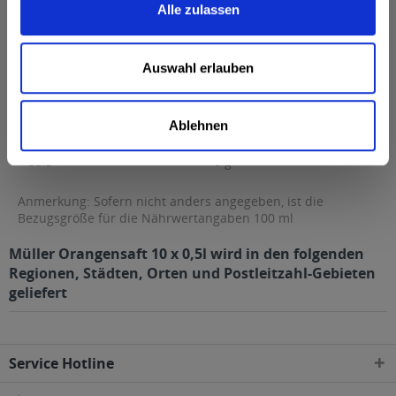
Alle zulassen
Fett
0,2 g
davon gesättigte Fettsäuren
0,04 g
Auswahl erlauben
Kohlenhydrate
9 g
davon Zucker
9 g
Ablehnen
Eiweiß
0 g
Salz
0 g
Anmerkung: Sofern nicht anders angegeben, ist die
Bezugsgröße für die Nährwertangaben 100 ml
Müller Orangensaft 10 x 0,5l wird in den folgenden
Regionen, Städten, Orten und Postleitzahl-Gebieten
geliefert
Service Hotline