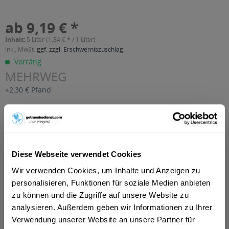
ab 9,19 € *
Inhalt:
5 Liter (1,84 € * / 1 Liter)
inkl. MwSt.
ggf. zzgl. Erschwerniszuschlag
Vorrätig
MEHRWEG
+2,30 € Pfand
In den
Warenkorb
Artikel-Nr.:
30437
Verfügbar in:
Diese Webseite verwendet Cookies
Wir verwenden Cookies, um Inhalte und Anzeigen zu
Beschreibung
personalisieren, Funktionen für soziale Medien anbieten
mehr
zu können und die Zugriffe auf unsere Website zu
"Müller Orangensaft 10 x 0,5l"
analysieren. Außerdem geben wir Informationen zu Ihrer
Verwendung unserer Website an unsere Partner für