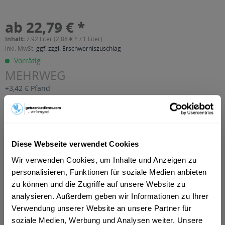
ab 22,79 € *
Inhalt:
7.92 Liter (2,88 € * / 1 Liter)
inkl. MwSt.
ggf. zzgl. Erschwerniszuschlag
Vorrätig
MEHRWEG
+3,42 € Pfand
In den
Warenkorb
Artikel-Nr.:
29217
Diese Webseite verwendet Cookies
Verfügbar in:
Wir verwenden Cookies, um Inhalte und Anzeigen zu
Beschreibung
personalisieren, Funktionen für soziale Medien anbieten
mehr
zu können und die Zugriffe auf unsere Website zu
analysieren. Außerdem geben wir Informationen zu Ihrer
"Leibinger Alkoholfrei 24 x 0,33l"
Verwendung unserer Website an unsere Partner für
soziale Medien, Werbung und Analysen weiter. Unsere