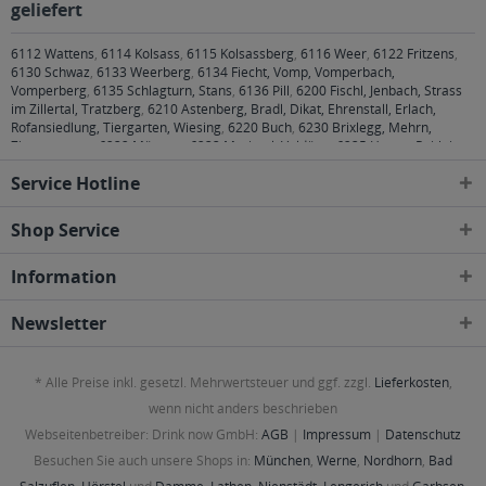
geliefert
6112 Wattens
,
6114 Kolsass
,
6115 Kolsassberg
,
6116 Weer
,
6122 Fritzens
,
6130 Schwaz
,
6133 Weerberg
,
6134 Fiecht, Vomp, Vomperbach,
Vomperberg
,
6135 Schlagturn, Stans
,
6136 Pill
,
6200 Fischl, Jenbach, Strass
im Zillertal, Tratzberg
,
6210 Astenberg, Bradl, Dikat, Ehrenstall, Erlach,
Rofansiedlung, Tiergarten, Wiesing
,
6220 Buch
,
6230 Brixlegg, Mehrn,
Zimmermoos
,
6232 Münster
,
6233 Mariatal, Voldöpp
,
6235 Hygna, Reith im
Alpbachtal, Scheffach
,
6260 Bruck am Ziller, Bruckerberg, Imming, Reith im
Service Hotline
Alpbachtal
,
6261 Schlitters, Strass im Zillertal
,
6262 Schlitters
,
6263 Fügen,
Gagering, Kapfing, Kleinboden, Schlitters
Shop Service
Information
Newsletter
* Alle Preise inkl. gesetzl. Mehrwertsteuer und ggf. zzgl.
Lieferkosten
,
wenn nicht anders beschrieben
Webseitenbetreiber: Drink now GmbH:
AGB
|
Impressum
|
Datenschutz
Besuchen Sie auch unsere Shops in:
München
,
Werne
,
Nordhorn
,
Bad