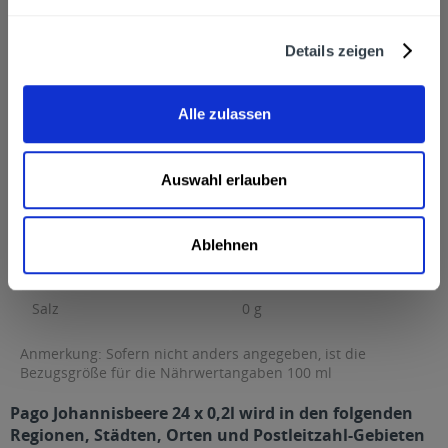
55268 Nieder-Olm
Nährwertangaben
Details zeigen
Brennwert 49 kcal / 205 kJ Fett davon gesättigte Fettsäuren
Kohlenhydrate 12 g...
mehr
Alle zulassen
Brennwert
49 kcal / 205 kJ
Fett
<0,5 g
Auswahl erlauben
davon gesättigte Fettsäuren
<0,1 g
Kohlenhydrate
12 g
davon Zucker
12 g
Ablehnen
Eiweiß
<0,5 g
Salz
0 g
Anmerkung: Sofern nicht anders angegeben, ist die
Bezugsgröße für die Nährwertangaben 100 ml
Pago Johannisbeere 24 x 0,2l wird in den folgenden
Regionen, Städten, Orten und Postleitzahl-Gebieten