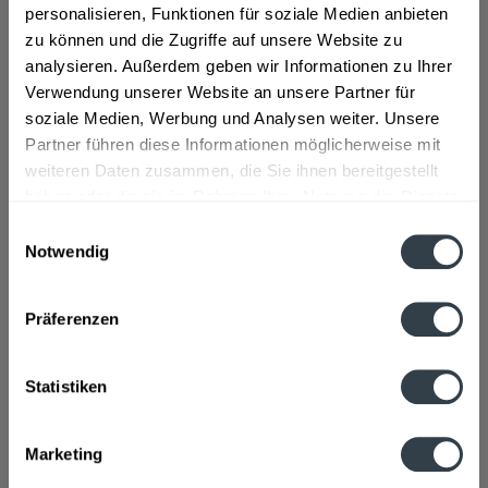
Schlagturn, Stans
,
Schlitters
,
Schlitters, Strass im Zillertal
,
personalisieren, Funktionen für soziale Medien anbieten
Schwaz
,
Wattens
,
Weer
zu können und die Zugriffe auf unsere Website zu
analysieren. Außerdem geben wir Informationen zu Ihrer
Beschreibung
mehr
Verwendung unserer Website an unsere Partner für
soziale Medien, Werbung und Analysen weiter. Unsere
"Pago Johannisbeere 24 x 0,2l"
Partner führen diese Informationen möglicherweise mit
weiteren Daten zusammen, die Sie ihnen bereitgestellt
Flaschengröße:
0,2 - 0,33 l
haben oder die sie im Rahmen Ihrer Nutzung der Dienste
Fragen zum Artikel?
gesammelt haben.
Einwilligungsauswahl
Weitere Artikel von Pago Saft
Notwendig
Zutaten und Allergene
Datenschutzbestimmungen
Wasser, Schwarzer Johannisbeersaft, Zucker
mehr
Wasser, Schwarzer Johannisbeersaft, Zucker
Präferenzen
Anmerkung: Sofern Allergene vorhanden sind, sind diese
mittels Großbuchstaben besonders hervorgehoben
Statistiken
Hersteller
Eckes-Granini Deutschland GmbH, Ludwig-Eckes-Platz 1, 55268
Nieder-Olm
mehr
Marketing
Eckes-Granini Deutschland GmbH, Ludwig-Eckes-Platz 1,