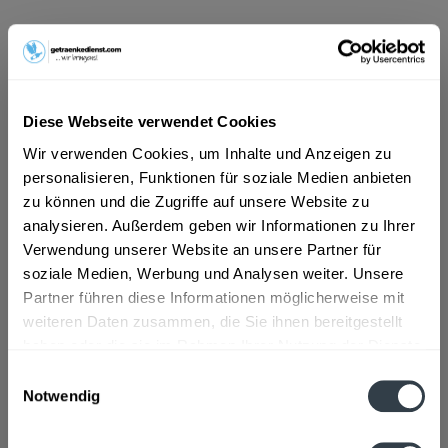
ab 101,01 € *
Inhalt:
8.4 Liter (12,03 € * / 1 Liter)
inkl. MwSt.
ggf. zzgl. Erschwerniszuschlag
Vorrätig
Diese Webseite verwendet Cookies
MEHRWEG
Wir verwenden Cookies, um Inhalte und Anzeigen zu
+3,30 € Pfand
personalisieren, Funktionen für soziale Medien anbieten
zu können und die Zugriffe auf unsere Website zu
In den
Warenkorb
analysieren. Außerdem geben wir Informationen zu Ihrer
Verwendung unserer Website an unsere Partner für
soziale Medien, Werbung und Analysen weiter. Unsere
Artikel-Nr.:
26548
Partner führen diese Informationen möglicherweise mit
Verfügbar in:
weiteren Daten zusammen, die Sie ihnen bereitgestellt
haben oder die sie im Rahmen Ihrer Nutzung der Dienste
Beschreibung
gesammelt haben.
Einwilligungsauswahl
mehr
Notwendig
Datenschutzbestimmungen
Zutaten und Allergene