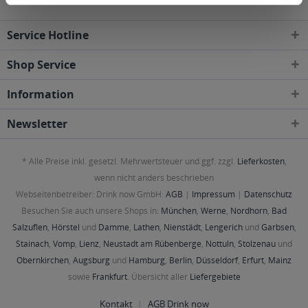
Service Hotline
Shop Service
Information
Newsletter
* Alle Preise inkl. gesetzl. Mehrwertsteuer und ggf. zzgl.
Lieferkosten
,
wenn nicht anders beschrieben
Webseitenbetreiber: Drink now GmbH:
AGB
|
Impressum
|
Datenschutz
Besuchen Sie auch unsere Shops in:
München
,
Werne
,
Nordhorn
,
Bad
Salzuflen
,
Hörstel
und
Damme
,
Lathen
,
Nienstädt
,
Lengerich
und
Garbsen
,
Stainach
,
Vomp
,
Lienz
,
Neustadt am Rübenberge
,
Nottuln
,
Stolzenau
und
Obernkirchen
,
Augsburg
und
Hamburg
,
Berlin
,
Düsseldorf
,
Erfurt
,
Mainz
sowie
Frankfurt
. Übersicht aller
Liefergebiete
Kontakt
AGB Drink now