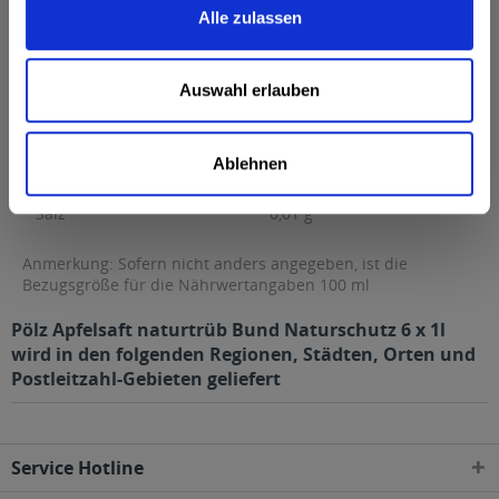
Alle zulassen
Fett
0,1 g
davon gesättigte Fettsäuren
0,02 g
Auswahl erlauben
Kohlenhydrate
11 g
davon Zucker
11 g
Ablehnen
Eiweiß
0 g
Salz
0,01 g
Anmerkung: Sofern nicht anders angegeben, ist die
Bezugsgröße für die Nährwertangaben 100 ml
Pölz Apfelsaft naturtrüb Bund Naturschutz 6 x 1l
wird in den folgenden Regionen, Städten, Orten und
Postleitzahl-Gebieten geliefert
Service Hotline