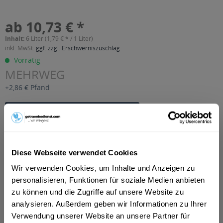
ab 10,73 € *
Inhalt:
6 Liter (1,79 € * / 1 Liter)
inkl. MwSt.
ggf. zzgl. Erschwerniszuschlag
Vorrätig
MEHRWEG
+2,86 € Pfand
In den
Warenkorb
Artikel-Nr.:
31462
Verfügbar in:
Diese Webseite verwendet Cookies
Wir verwenden Cookies, um Inhalte und Anzeigen zu
Beschreibung
mehr
personalisieren, Funktionen für soziale Medien anbieten
zu können und die Zugriffe auf unsere Website zu
"Pölz Apfelsaft naturtrüb Bund Naturschutz
analysieren. Außerdem geben wir Informationen zu Ihrer
6 x 1l"
Verwendung unserer Website an unsere Partner für