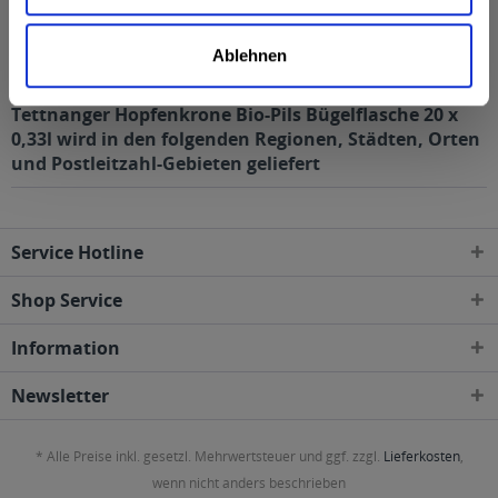
Alkoholgehalt
4,7% vol
mehr
Ablehnen
4,7% vol
Tettnanger Hopfenkrone Bio-Pils Bügelflasche 20 x
0,33l wird in den folgenden Regionen, Städten, Orten
und Postleitzahl-Gebieten geliefert
Service Hotline
Shop Service
Information
Newsletter
* Alle Preise inkl. gesetzl. Mehrwertsteuer und ggf. zzgl.
Lieferkosten
,
wenn nicht anders beschrieben