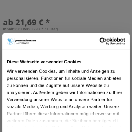
ab 21,69 € *
Inhalt:
6.6 Liter (3,29 € * / 1 Liter)
inkl. MwSt.
ggf. zzgl. Erschwerniszuschlag
Vorrätig
MEHRWEG
+4,50 € Pfand
Diese Webseite verwendet Cookies
Wir verwenden Cookies, um Inhalte und Anzeigen zu
In den
Warenkorb
personalisieren, Funktionen für soziale Medien anbieten
zu können und die Zugriffe auf unsere Website zu
Artikel-Nr.:
33995
analysieren. Außerdem geben wir Informationen zu Ihrer
Verfügbar in:
Verwendung unserer Website an unsere Partner für
Beschreibung
soziale Medien, Werbung und Analysen weiter. Unsere
DE-ÖKO-006 zertifiziert
mehr
Partner führen diese Informationen möglicherweise mit
weiteren Daten zusammen, die Sie ihnen bereitgestellt
"Tettnanger Hopfenkrone Bio-Pils
haben oder die sie im Rahmen Ihrer Nutzung der Dienste
Bügelflasche 20 x 0,33l"