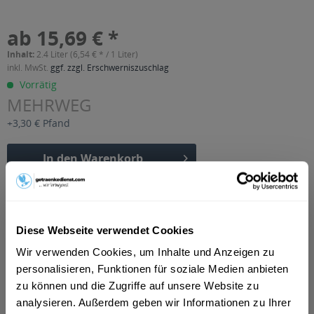
ab 15,69 € *
Inhalt:
2.4 Liter (6,54 € * / 1 Liter)
inkl. MwSt.
ggf. zzgl. Erschwerniszuschlag
Vorrätig
MEHRWEG
+3,30 € Pfand
In den
Warenkorb
Artikel-Nr.:
31481
Verfügbar in:
Diese Webseite verwendet Cookies
Beschreibung
DE-ÖKO-001 zertifiziert
mehr
Wir verwenden Cookies, um Inhalte und Anzeigen zu
personalisieren, Funktionen für soziale Medien anbieten
"Pölz Bio Orangensaft 12 x 0,2l"
zu können und die Zugriffe auf unsere Website zu
analysieren. Außerdem geben wir Informationen zu Ihrer
DE-ÖKO-001 zertifiziert