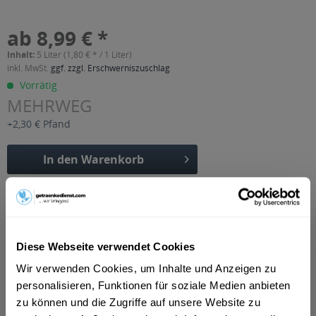
ab 8,99 € *
Inhalt:
5 Liter (1,80 € * / 1 Liter)
inkl. MwSt.
ggf. zzgl. Erschwerniszuschlag
Vorrätig
MEHRWEG
+2,30 € Pfand
In den
Warenkorb
Artikel-Nr.:
23642
Verfügbar in:
Beschreibung
Diese Webseite verwendet Cookies
mehr
Wir verwenden Cookies, um Inhalte und Anzeigen zu
"Burkhardt Blutorange XL 10 x 0,5l"
personalisieren, Funktionen für soziale Medien anbieten
zu können und die Zugriffe auf unsere Website zu