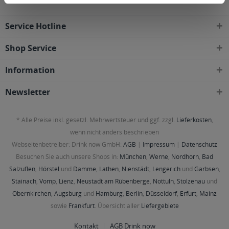
Service Hotline
Shop Service
Information
Newsletter
* Alle Preise inkl. gesetzl. Mehrwertsteuer und ggf. zzgl.
Lieferkosten
,
wenn nicht anders beschrieben
Webseitenbetreiber: Drink now GmbH:
AGB
|
Impressum
|
Datenschutz
Besuchen Sie auch unsere Shops in:
München
,
Werne
,
Nordhorn
,
Bad
Salzuflen
,
Hörstel
und
Damme
,
Lathen
,
Nienstädt
,
Lengerich
und
Garbsen
,
Stainach
,
Vomp
,
Lienz
,
Neustadt am Rübenberge
,
Nottuln
,
Stolzenau
und
Obernkirchen
,
Augsburg
und
Hamburg
,
Berlin
,
Düsseldorf
,
Erfurt
,
Mainz
sowie
Frankfurt
. Übersicht aller
Liefergebiete
Kontakt
AGB Drink now