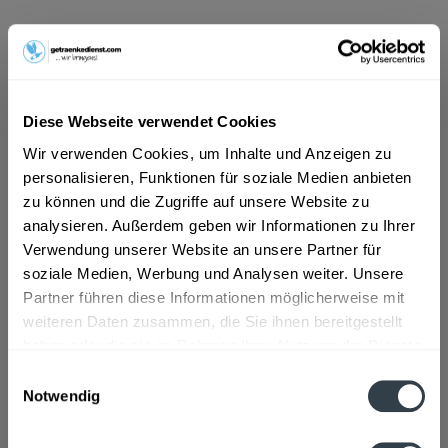
ab 14,79 € *
Inhalt:
6 Liter (2,47 € * / 1 Liter)
inkl. MwSt.
ggf. zzgl. Erschwerniszuschlag
Vorrätig
Diese Webseite verwendet Cookies
MEHRWEG
Wir verwenden Cookies, um Inhalte und Anzeigen zu
+2,40 € Pfand
personalisieren, Funktionen für soziale Medien anbieten
zu können und die Zugriffe auf unsere Website zu
In den
Warenkorb
analysieren. Außerdem geben wir Informationen zu Ihrer
Verwendung unserer Website an unsere Partner für
soziale Medien, Werbung und Analysen weiter. Unsere
Artikel-Nr.:
31517
Partner führen diese Informationen möglicherweise mit
Verfügbar in:
weiteren Daten zusammen, die Sie ihnen bereitgestellt
haben oder die sie im Rahmen Ihrer Nutzung der Dienste
Beschreibung
gesammelt haben.
Einwilligungsauswahl
mehr
Notwendig
Datenschutzbestimmungen
Zutaten und Allergene