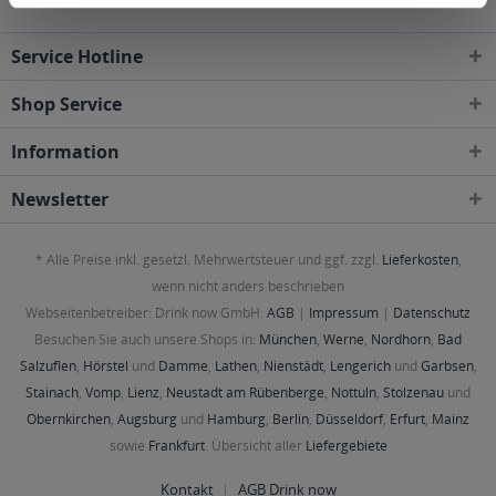
Service Hotline
Shop Service
Information
Newsletter
* Alle Preise inkl. gesetzl. Mehrwertsteuer und ggf. zzgl.
Lieferkosten
,
wenn nicht anders beschrieben
Webseitenbetreiber: Drink now GmbH:
AGB
|
Impressum
|
Datenschutz
Besuchen Sie auch unsere Shops in:
München
,
Werne
,
Nordhorn
,
Bad
Salzuflen
,
Hörstel
und
Damme
,
Lathen
,
Nienstädt
,
Lengerich
und
Garbsen
,
Stainach
,
Vomp
,
Lienz
,
Neustadt am Rübenberge
,
Nottuln
,
Stolzenau
und
Obernkirchen
,
Augsburg
und
Hamburg
,
Berlin
,
Düsseldorf
,
Erfurt
,
Mainz
sowie
Frankfurt
. Übersicht aller
Liefergebiete
Kontakt
AGB Drink now