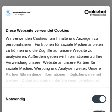
ab 13,49 € *
Inhalt:
6 Liter (2,25 € * / 1 Liter)
inkl. MwSt.
ggf. zzgl. Erschwerniszuschlag
Vorrätig
Diese Webseite verwendet Cookies
MEHRWEG
Wir verwenden Cookies, um Inhalte und Anzeigen zu
+2,40 € Pfand
personalisieren, Funktionen für soziale Medien anbieten
zu können und die Zugriffe auf unsere Website zu
In den
Warenkorb
analysieren. Außerdem geben wir Informationen zu Ihrer
Verwendung unserer Website an unsere Partner für
soziale Medien, Werbung und Analysen weiter. Unsere
Artikel-Nr.:
32847
Partner führen diese Informationen möglicherweise mit
Verfügbar in:
weiteren Daten zusammen, die Sie ihnen bereitgestellt
haben oder die sie im Rahmen Ihrer Nutzung der Dienste
Beschreibung
gesammelt haben.
Einwilligungsauswahl
mehr
Notwendig
Datenschutzbestimmungen
Zutaten und Allergene