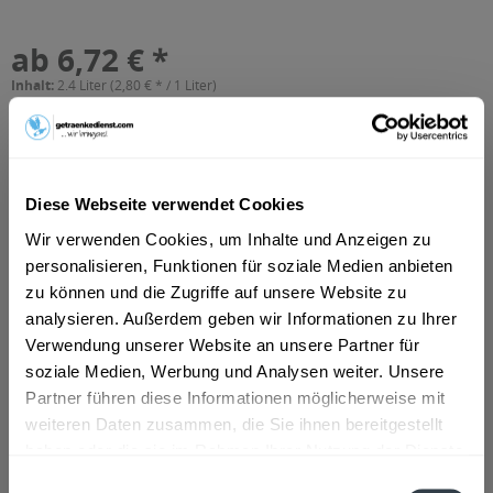
ab 6,72 € *
Inhalt:
2.4 Liter (2,80 € * / 1 Liter)
inkl. MwSt.
ggf. zzgl. Erschwerniszuschlag
Vorrätig
In den
Warenkorb
Diese Webseite verwendet Cookies
Wir verwenden Cookies, um Inhalte und Anzeigen zu
Artikel-Nr.:
36184
personalisieren, Funktionen für soziale Medien anbieten
Verfügbar in:
zu können und die Zugriffe auf unsere Website zu
München
,
Rosenheim
,
Freising
,
Dachau
,
Germering
,
Erding
,
Unterschleißheim
,
Olching
,
Geretsried
,
Unterhaching
,
analysieren. Außerdem geben wir Informationen zu Ihrer
Starnberg
,
Vaterstetten
,
Karlsfeld
,
Ottobrunn
,
Puchheim
,
Haar
,
Verwendung unserer Website an unsere Partner für
Gauting
,
Neufahrn bei Freising
,
Andechs
,
Anzing
soziale Medien, Werbung und Analysen weiter. Unsere
Partner führen diese Informationen möglicherweise mit
Beschreibung
mehr
weiteren Daten zusammen, die Sie ihnen bereitgestellt
haben oder die sie im Rahmen Ihrer Nutzung der Dienste
"Wolfra Johannisbeer schwarz 12 x 0,2l"
gesammelt haben.
Einwilligungsauswahl