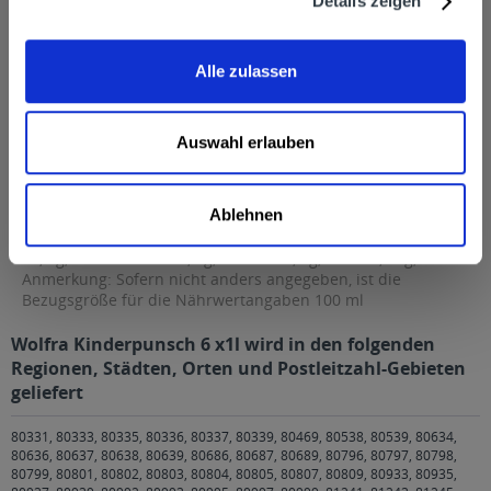
Details zeigen
Hersteller
Wolfra Kelterei GmbH, Justus-von-Liebig-Str.8, 85435 Erding,
Tel. 08 1 22 / 411 - 0, Fax. 08 1 22...
mehr
Alle zulassen
Wolfra Kelterei GmbH, Justus-von-Liebig-Str.8, 85435 Erding,
Tel. 08 1 22 / 411 - 0, Fax. 08 1 22 / 411 - 249
Nährwertangaben
Auswahl erlauben
Brennwert - 201 kJ / 47 kcal; Fett - 0,4 g; davon gesättigte
Fettsäuren - 0,01 g; Kohlenhydrate -...
mehr
Ablehnen
Brennwert - 201 kJ / 47 kcal; Fett - 0,4 g; davon gesättigte
Fettsäuren - 0,01 g; Kohlenhydrate - 10,1 g; davon Zucker -
10,1 g; Ballaststoffe - 0,1 g; Eiweiß - 0,4 g; Salz - 0,09 g;
Anmerkung: Sofern nicht anders angegeben, ist die
Bezugsgröße für die Nährwertangaben 100 ml
Wolfra Kinderpunsch 6 x1l wird in den folgenden
Regionen, Städten, Orten und Postleitzahl-Gebieten
geliefert
80331, 80333, 80335, 80336, 80337, 80339, 80469, 80538, 80539, 80634,
80636, 80637, 80638, 80639, 80686, 80687, 80689, 80796, 80797, 80798,
80799, 80801, 80802, 80803, 80804, 80805, 80807, 80809, 80933, 80935,