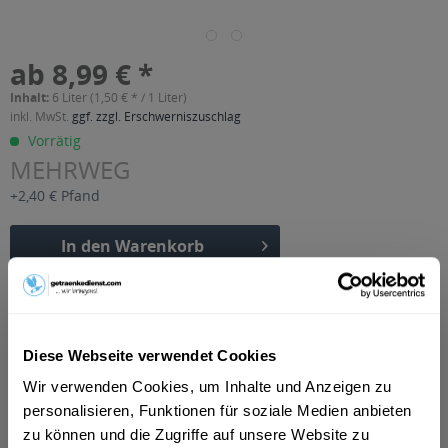
ab 8,99 € *
Inhalt:
6 Liter (1,50 € * / 1 Liter)
inkl. MwSt.
ggf. zzgl. Erschwerniszuschlag
Vorrätig
MEHRWEG
+2,40 € Pfand
In den
Warenkorb
Artikel-Nr.:
12364
Verfügbar in:
München
,
Rosenheim
,
Freising
,
Dachau
,
Germering
,
Erding
,
Diese Webseite verwendet Cookies
Unterschleißheim
,
Olching
,
Geretsried
,
Unterhaching
,
Starnberg
,
Vaterstetten
,
Karlsfeld
,
Ottobrunn
,
Puchheim
,
Haar
,
Wir verwenden Cookies, um Inhalte und Anzeigen zu
Gauting
,
Neufahrn bei Freising
,
Andechs
,
Anzing
personalisieren, Funktionen für soziale Medien anbieten
zu können und die Zugriffe auf unsere Website zu
Beschreibung