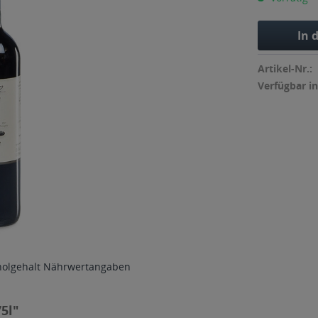
In 
Artikel-Nr.:
Verfügbar in
holgehalt
Nährwertangaben
5l"