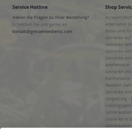
Service Hotline
Shop Servi
Haben Sie Fragen zu Ihrer Bestellung?
Account lösc
Alternative z
Schreiben Sie uns gerne an
Büro- und F
kontakt@getraenkedienst.com
Getränke auf
Getränke lief
Getränke onli
Getränke onli
komfortabler 
Getränke onli
Komfortabler 
flexiblen Zah
Getränke onl
Umgebung - 
Lieblingsget
Getränkediens
Getränke in G
Getränkedien