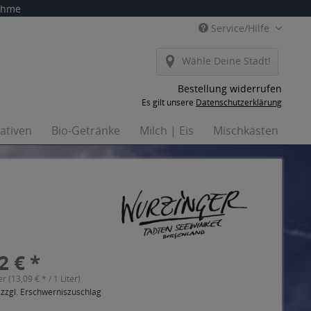
nahme
Service/Hilfe
Wähle Deine Stadt!
Bestellung widerrufen
Es gilt unsere
Datenschutzerklärung
nativen
Bio-Getränke
Milch | Eis
Mischkästen
Ha
2 € *
er (13,09 € * / 1 Liter)
 zzgl. Erschwerniszuschlag