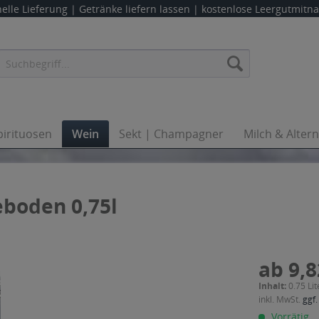
elle Lieferung |
Getränke liefern lassen
| kostenlose Leergutmit
pirituosen
Wein
Sekt | Champagner
Milch & Alter
eboden 0,75l
ab 9,8
Inhalt:
0.75 Lit
inkl. MwSt.
ggf.
Vorrätig