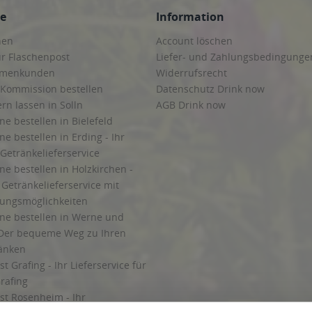
ce
Information
hen
Account löschen
ur Flaschenpost
Liefer- und Zahlungsbedingunge
irmenkunden
Widerrufsrecht
 Kommission bestellen
Datenschutz Drink now
ern lassen in Solln
AGB Drink now
ne bestellen in Bielefeld
ne bestellen in Erding - Ihr
Getränkelieferservice
ne bestellen in Holzkirchen -
Getränkelieferservice mit
lungsmöglichkeiten
ine bestellen in Werne und
Der bequeme Weg zu Ihren
ränken
t Grafing - Ihr Lieferservice für
rafing
st Rosenheim - Ihr