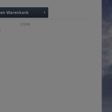
den
Warenkorb
37690
: