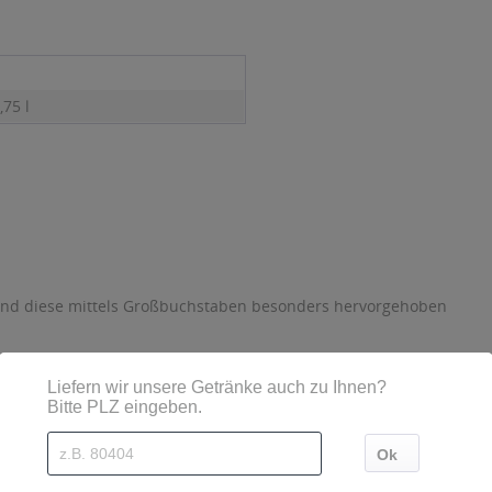
,75 l
sind diese mittels Großbuchstaben besonders hervorgehoben
, Obere Hauptstrasse 18