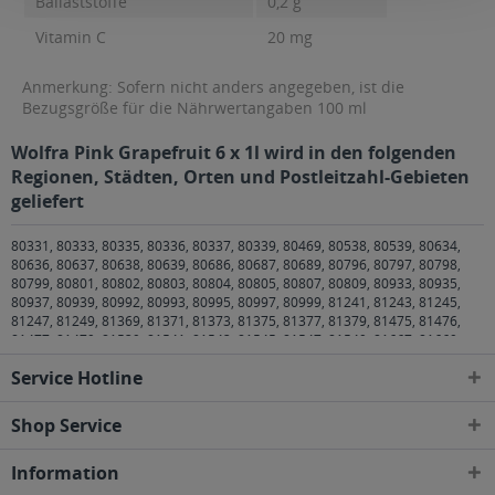
Ballaststoffe
0,2 g
Vitamin C
20 mg
Anmerkung: Sofern nicht anders angegeben, ist die
Bezugsgröße für die Nährwertangaben 100 ml
Wolfra Pink Grapefruit 6 x 1l wird in den folgenden
Regionen, Städten, Orten und Postleitzahl-Gebieten
geliefert
80331, 80333, 80335, 80336, 80337, 80339, 80469, 80538, 80539, 80634,
80636, 80637, 80638, 80639, 80686, 80687, 80689, 80796, 80797, 80798,
80799, 80801, 80802, 80803, 80804, 80805, 80807, 80809, 80933, 80935,
80937, 80939, 80992, 80993, 80995, 80997, 80999, 81241, 81243, 81245,
81247, 81249, 81369, 81371, 81373, 81375, 81377, 81379, 81475, 81476,
81477, 81479, 81539, 81541, 81543, 81545, 81547, 81549, 81667, 81669,
81671, 81673, 81675, 81677, 81679, 81735, 81737, 81739, 81825, 81827,
Service Hotline
81829, 81925, 81927, 81929 München
,
82008 Unterhaching
,
82024
Taufkirchen
,
82031 Grünwald
,
82041 Oberhaching
,
82049 Pullach im Isartal
,
82054 Sauerlach
,
82057 Icking
,
82057 Icking
,
82061 Neuried
,
82064
Shop Service
Straßlach-Dingharting
,
82065 Baierbrunn
,
82067 Kloster Schäftlarn
,
82069
Schäftlarn
,
82110 Germering
,
82131 Gauting
,
82140 Olching
,
82152 Krailling,
Information
Planegg
,
82166 Gräfelfing
,
82178 Puchheim
,
82194 Gröbenzell
,
82205
Gilching
,
82211 Herrsching am Ammersee
,
82216 Maisach
,
82223 Eichenau
,