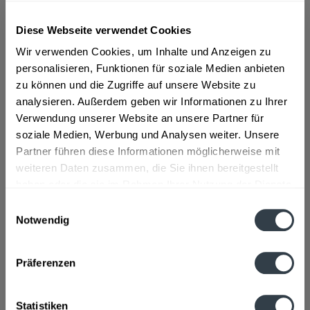
Wolfra Pink Grapefruitsaft aus Pink Grapefruitsaftkonzentrat
und einem Fruchtgehalt von 100%!
mehr
Diese Webseite verwendet Cookies
"Wolfra Pink Grapefruit 6 x 1l"
Wir verwenden Cookies, um Inhalte und Anzeigen zu
Wolfra Pink Grapefruitsaft aus Pink Grapefruitsaftkonzentrat
personalisieren, Funktionen für soziale Medien anbieten
und einem Fruchtgehalt von 100%!
zu können und die Zugriffe auf unsere Website zu
analysieren. Außerdem geben wir Informationen zu Ihrer
Geschmacksrichtung:
Grapefruit
Verwendung unserer Website an unsere Partner für
soziale Medien, Werbung und Analysen weiter. Unsere
Material:
Glas - Mehrweg
Partner führen diese Informationen möglicherweise mit
Flaschengröße:
1 - 1,5 l
weiteren Daten zusammen, die Sie ihnen bereitgestellt
Fragen zum Artikel?
haben oder die sie im Rahmen Ihrer Nutzung der Dienste
Weitere Artikel von Wolfra
gesammelt haben.
Einwilligungsauswahl
Zutaten und Allergene
Notwendig
Fruchtgehalt: 100%ohne Zuckerzusatz, laut Gesetz,enthält von
Datenschutzbestimmungen
Natur aus Zucker
mehr
Fruchtgehalt: 100%ohne Zuckerzusatz, laut Gesetz,enthält
Präferenzen
von Natur aus Zucker
Anmerkung: Sofern Allergene vorhanden sind, sind diese
Statistiken