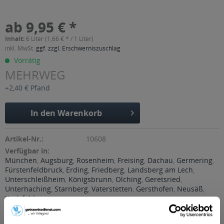
ab 9,95 € *
Inhalt:
6 Liter (1,66 € * / 1 Liter)
inkl. MwSt.
ggf. zzgl. Erschwerniszuschlag
Vorrätig
MEHRWEG
+2,40 € Pfand
In den
Warenkorb
Artikel-Nr.:
10608
Verfügbar in:
München
,
Augsburg
,
Rosenheim
,
Freising
,
Dachau
,
Germering
,
Fürstenfeldbruck
,
Erding
,
Friedberg
,
Landsberg am Lech
,
Unterschleißheim
,
Königsbrunn
,
Olching
,
Geretsried
,
Unterhaching
,
Starnberg
,
Vaterstetten
,
Gersthofen
,
Neusäß
,
Karlsfeld
Beschreibung