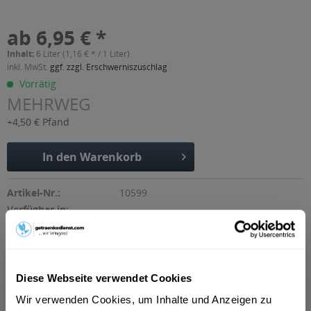
ab 6,95 € *
Inhalt:
6 Liter (1,16 € * / 1 Liter)
inkl. MwSt.
ggf. zzgl. Erschwerniszuschlag
Vorrätig
MEHRWEG
+4,50 € Pfand
In den
Warenkorb
Artikel-Nr.:
10599
Verfügbar in:
Beschreibung
So beschreibt der Hersteller sein Produkt: "Wolfra Fruchtsaft
aus roten Trauben mit einem...
mehr
Diese Webseite verwendet Cookies
"Wolfra Rote Traube 30 x 0,2l"
Wir verwenden Cookies, um Inhalte und Anzeigen zu