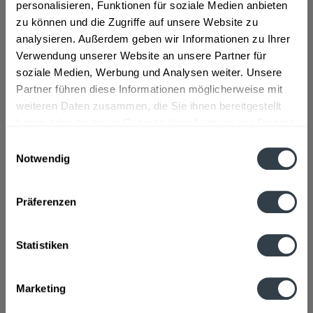
So beschreibt der Hersteller sein Produkt:
personalisieren, Funktionen für soziale Medien anbieten
zu können und die Zugriffe auf unsere Website zu
analysieren. Außerdem geben wir Informationen zu Ihrer
"Wolfra Fruchtsaft aus roten Trauben mit einem
Verwendung unserer Website an unsere Partner für
Fruchtgehalt von 100%."
soziale Medien, Werbung und Analysen weiter. Unsere
Partner führen diese Informationen möglicherweise mit
Geschmacksrichtung:
Traube
weiteren Daten zusammen, die Sie ihnen bereitgestellt
Material:
Glas - Mehrweg
haben oder die sie im Rahmen Ihrer Nutzung der Dienste
Flaschengröße:
0,2 - 0,33 l
gesammelt haben.
Einwilligungsauswahl
Notwendig
Fragen zum Artikel?
Datenschutzbestimmungen
Weitere Artikel von Wolfra
Zutaten und Allergene
Präferenzen
100% roter Traubensaft
mehr
100% roter Traubensaft
Statistiken
Anmerkung: Sofern Allergene vorhanden sind, sind diese
mittels Großbuchstaben besonders hervorgehoben
Marketing
Hersteller
Wolfra Kelterei GmbH, Justus-von-Liebig-Str.8, 85435 Erding,