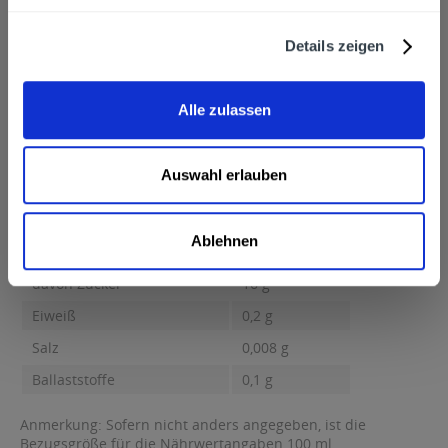
Tel. 08 1 22 / 411 - 0, Fax. 08 1 22...
mehr
Wolfra Kelterei GmbH, Justus-von-Liebig-Str.8, 85435 Erding,
Details zeigen
Tel. 08 1 22 / 411 - 0, Fax. 08 1 22 / 411 - 249
Nährwertangaben
Brennwert 67 kcal / 287 kJ Fett 0,01 g davon gesättigte
Alle zulassen
Fettsäuren 0,002 g...
mehr
Brennwert
67 kcal / 287 kJ
Auswahl erlauben
Fett
0,01 g
davon gesättigte Fettsäuren
0,002 g
Ablehnen
Kohlenhydrate
16 g
davon Zucker
16 g
Eiweiß
0,2 g
Salz
0,008 g
Ballaststoffe
0,1 g
Anmerkung: Sofern nicht anders angegeben, ist die
Bezugsgröße für die Nährwertangaben 100 ml