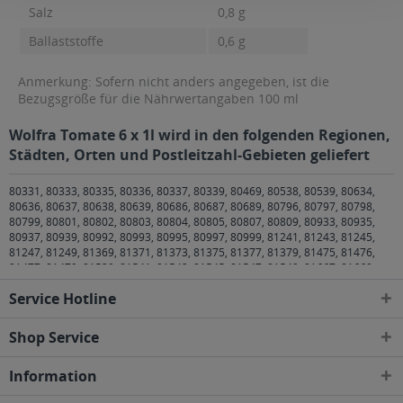
Salz
0,8 g
Ballaststoffe
0,6 g
Anmerkung: Sofern nicht anders angegeben, ist die
Bezugsgröße für die Nährwertangaben 100 ml
Wolfra Tomate 6 x 1l wird in den folgenden Regionen,
Städten, Orten und Postleitzahl-Gebieten geliefert
80331, 80333, 80335, 80336, 80337, 80339, 80469, 80538, 80539, 80634,
80636, 80637, 80638, 80639, 80686, 80687, 80689, 80796, 80797, 80798,
80799, 80801, 80802, 80803, 80804, 80805, 80807, 80809, 80933, 80935,
80937, 80939, 80992, 80993, 80995, 80997, 80999, 81241, 81243, 81245,
81247, 81249, 81369, 81371, 81373, 81375, 81377, 81379, 81475, 81476,
81477, 81479, 81539, 81541, 81543, 81545, 81547, 81549, 81667, 81669,
81671, 81673, 81675, 81677, 81679, 81735, 81737, 81739, 81825, 81827,
Service Hotline
81829, 81925, 81927, 81929 München
,
82008 Unterhaching
,
82024
Taufkirchen
,
82031 Grünwald
,
82041 Oberhaching
,
82049 Pullach im Isartal
,
82054 Sauerlach
,
82057 Icking
,
82061 Neuried
,
82064 Straßlach-
Shop Service
Dingharting
,
82065 Baierbrunn
,
82067 Kloster Schäftlarn
,
82069 Schäftlarn
,
82110 Germering
,
82131 Gauting
,
82140 Olching
,
82152 Krailling, Planegg
,
Information
82166 Gräfelfing
,
82178 Puchheim
,
82194 Gröbenzell
,
82205 Gilching
,
82234
Weßling
,
82319 Starnberg
,
82327 Tutzing
,
82335 Berg
,
82340 Feldafing
,