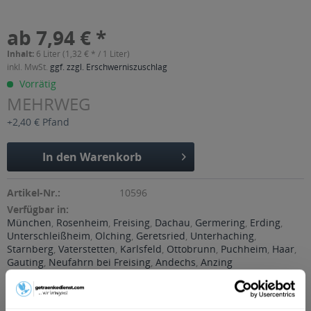
ab 7,94 € *
Inhalt:
6 Liter (1,32 € * / 1 Liter)
inkl. MwSt.
ggf. zzgl. Erschwerniszuschlag
Vorrätig
MEHRWEG
+2,40 € Pfand
In den
Warenkorb
Artikel-Nr.:
10596
Verfügbar in:
München
,
Rosenheim
,
Freising
,
Dachau
,
Germering
,
Erding
,
Unterschleißheim
,
Olching
,
Geretsried
,
Unterhaching
,
Starnberg
,
Vaterstetten
,
Karlsfeld
,
Ottobrunn
,
Puchheim
,
Haar
,
Gauting
,
Neufahrn bei Freising
,
Andechs
,
Anzing
Beschreibung
So beschreibt der Hersteller sein Produkt: "Wolfra Tomatensaft