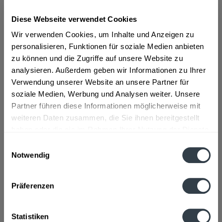
aus Tomatensaftkonzentrat mit...
mehr
Diese Webseite verwendet Cookies
"Wolfra Tomate 6 x 1l"
Wir verwenden Cookies, um Inhalte und Anzeigen zu
So beschreibt der Hersteller sein Produkt:
personalisieren, Funktionen für soziale Medien anbieten
zu können und die Zugriffe auf unsere Website zu
"Wolfra Tomatensaft aus Tomatensaftkonzentrat mit einem
analysieren. Außerdem geben wir Informationen zu Ihrer
Gemüsegehalt von 99,4% - gewürzt und gesalzen!"
Verwendung unserer Website an unsere Partner für
soziale Medien, Werbung und Analysen weiter. Unsere
Geschmacksrichtung:
Tomate
Partner führen diese Informationen möglicherweise mit
weiteren Daten zusammen, die Sie ihnen bereitgestellt
Material:
Glas - Mehrweg
haben oder die sie im Rahmen Ihrer Nutzung der Dienste
Flaschengröße:
1 - 1,5 l
gesammelt haben.
Einwilligungsauswahl
Fragen zum Artikel?
Notwendig
Weitere Artikel von Wolfra
Datenschutzbestimmungen
Zutaten und Allergene
Präferenzen
Tomatensaft aus Tomatensaftkonzentrat, jodiertes Speisesalz
(Speisesalz, Kaliumjodat) (0,6%)
mehr
Tomatensaft aus Tomatensaftkonzentrat, jodiertes
Statistiken
Speisesalz (Speisesalz, Kaliumjodat) (0,6%)