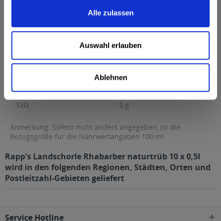
Brennwert
29 kcal / 121 kJ
Alle zulassen
Fett
0 g
davon gesättigte Fettsäuren
0 g
Auswahl erlauben
Kohlenhydrate
6,7 g
davon Zucker
6,4 g
Ablehnen
Eiweiß
0 g
Salz
0 g
Anmerkung: Sofern nicht anders angegeben, ist die
Bezugsgröße für die Nährwertangaben 100 ml
Rapp's Landschorle Rhabarber naturtrüb 10 x 0,5l
wird in den folgenden Regionen, Städten, Orten und
Postleitzahl-Gebieten geliefert
Service Hotline