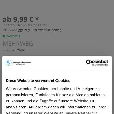
ab 9,99 € *
Inhalt:
5 Liter (2,00 € * / 1 Liter)
inkl. MwSt.
ggf. zzgl. Erschwerniszuschlag
Vorrätig
MEHRWEG
+3,00 € Pfand
In den
Warenkorb
Artikel-Nr.:
36306
Diese Webseite verwendet Cookies
Verfügbar in:
Wir verwenden Cookies, um Inhalte und Anzeigen zu
Beschreibung
personalisieren, Funktionen für soziale Medien anbieten
mehr
zu können und die Zugriffe auf unsere Website zu
"Rapp's Landschorle Rhabarber naturtrüb 10
analysieren. Außerdem geben wir Informationen zu Ihrer
x 0,5l"
Verwendung unserer Website an unsere Partner für