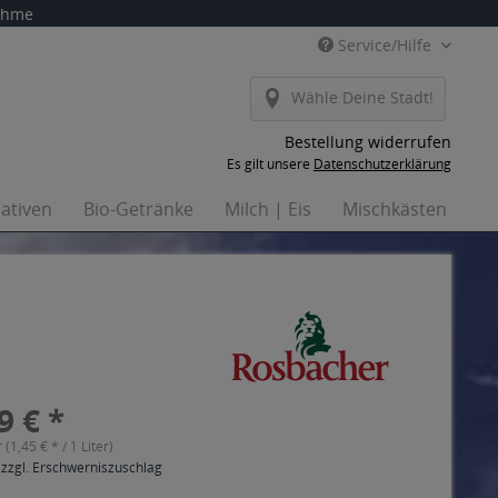
nahme
Service/Hilfe
Wähle Deine Stadt!
Bestellung widerrufen
Es gilt unsere
Datenschutzerklärung
nativen
Bio-Getränke
Milch | Eis
Mischkästen
Ha
9 € *
r (1,45 € * / 1 Liter)
 zzgl. Erschwerniszuschlag