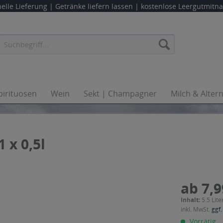
elle Lieferung |
Getränke liefern lassen
| kostenlose Leergutmit
pirituosen
Wein
Sekt | Champagner
Milch & Alter
 x 0,5l
ab 7,9
Inhalt:
5.5 Lite
inkl. MwSt.
ggf.
Vorrätig