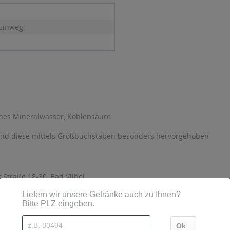
 Einweg
iches Mineralwasser, Kohlensäure
sind diese mittels Großbuchstaben besonders hervorgehoben
Straße 18-30, Bad Vilbel