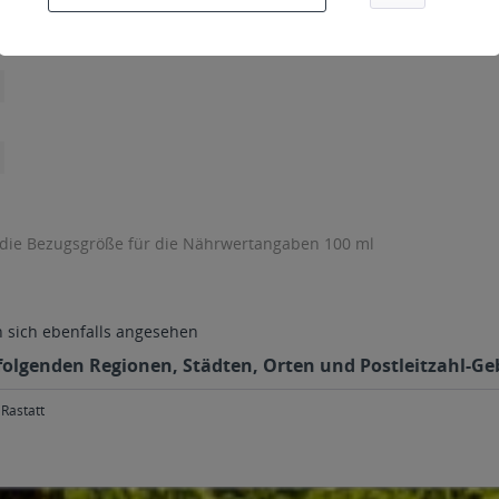
 die Bezugsgröße für die Nährwertangaben 100 ml
sich ebenfalls angesehen
 folgenden Regionen, Städten, Orten und Postleitzahl-Geb
Rastatt