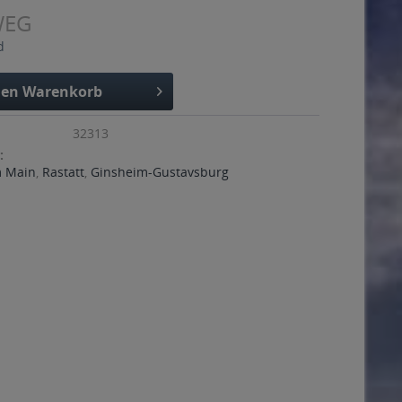
WEG
d
den
Warenkorb
32313
:
m Main
,
Rastatt
,
Ginsheim-Gustavsburg