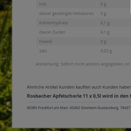
Fett
0 g
davon gesättigte Fettsäuren
0 g
Kohlenhydrate
6,1 g
davon Zucker
6,1 g
Eiweiß
0 g
Salz
0,03 g
Anmerkung: Sofern nicht anders angegeben, ist
Ähnliche Artikel
Kunden kauften auch
Kunden haben 
Rosbacher Apfelschorle 11 x 0,5l wird in den
60385 Frankfurt am Main
,
65462 Ginsheim-Gustavsburg
,
76437 