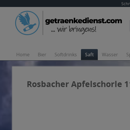
Schn
Home
Bier
Softdrinks
Saft
Wasser
S
Rosbacher Apfelschorle 11