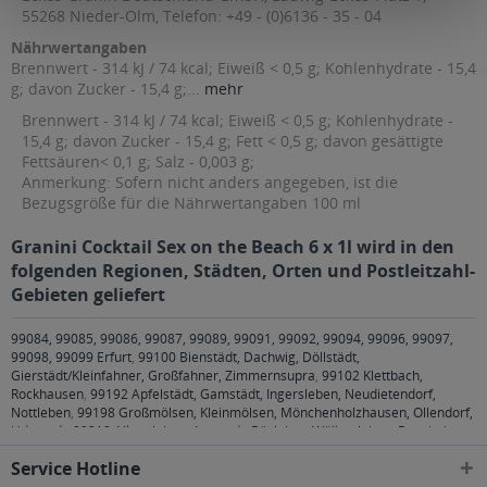
55268 Nieder-Olm, Telefon: +49 - (0)6136 - 35 - 04
Nährwertangaben
Brennwert - 314 kJ / 74 kcal; Eiweiß < 0,5 g; Kohlenhydrate - 15,4
g; davon Zucker - 15,4 g;...
mehr
Brennwert - 314 kJ / 74 kcal; Eiweiß < 0,5 g; Kohlenhydrate -
15,4 g; davon Zucker - 15,4 g; Fett < 0,5 g; davon gesättigte
Fettsäuren< 0,1 g; Salz - 0,003 g;
Anmerkung: Sofern nicht anders angegeben, ist die
Bezugsgröße für die Nährwertangaben 100 ml
Granini Cocktail Sex on the Beach 6 x 1l wird in den
folgenden Regionen, Städten, Orten und Postleitzahl-
Gebieten geliefert
99084, 99085, 99086, 99087, 99089, 99091, 99092, 99094, 99096, 99097,
99098, 99099 Erfurt
,
99100 Bienstädt, Dachwig, Döllstädt,
Gierstädt/Kleinfahner, Großfahner, Zimmernsupra
,
99102 Klettbach,
Rockhausen
,
99192 Apfelstädt, Gamstädt, Ingersleben, Neudietendorf,
Nottleben
,
99198 Großmölsen, Kleinmölsen, Mönchenholzhausen, Ollendorf,
Udestedt
,
99310 Alkersleben, Arnstadt, Bösleben-Wüllersleben, Dornheim,
Osthausen-Wülfershausen, Wachsenburggemeinde, Wipfratal, Witzleben
,
Service Hotline
99334 Elleben, Elxleben, Ichtershausen, Kirchheim
,
99423, 99425, 99427
Weimar
,
99428 Bechstedtstraß, Daasdorf am Berge, Hopfgarten, Isseroda,