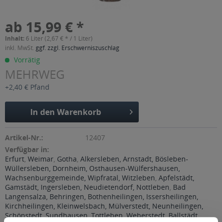
ab 15,99 € *
Inhalt:
6 Liter (2,67 € * / 1 Liter)
inkl. MwSt.
ggf. zzgl. Erschwerniszuschlag
Vorrätig
MEHRWEG
+2,40 € Pfand
In den
Warenkorb
Artikel-Nr.:
12407
Verfügbar in:
Erfurt
,
Weimar
,
Gotha
,
Alkersleben, Arnstadt, Bösleben-
Wüllersleben, Dornheim, Osthausen-Wülfershausen,
Wachsenburggemeinde, Wipfratal, Witzleben
,
Apfelstädt,
Gamstädt, Ingersleben, Neudietendorf, Nottleben
,
Bad
Langensalza, Behringen, Bothenheilingen, Issersheilingen,
Kirchheilingen, Kleinwelsbach, Mülverstedt, Neunheilingen,
Schönstedt, Sundhausen, Tottleben, Weberstedt
,
Ballstädt,