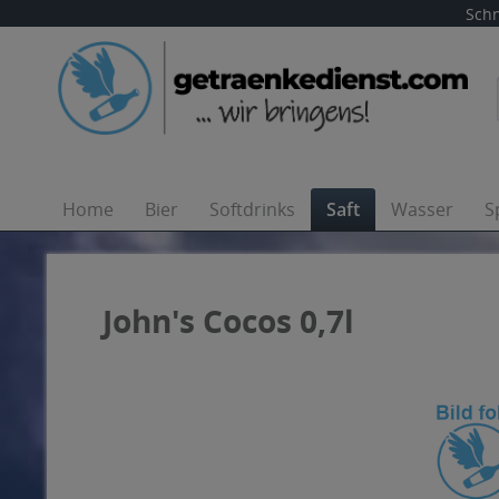
Schn
Home
Bier
Softdrinks
Saft
Wasser
S
John's Cocos 0,7l