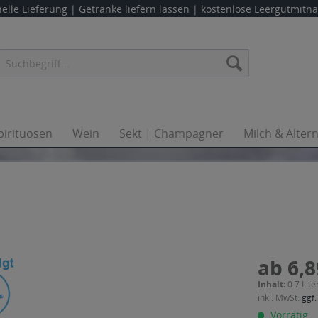
elle Lieferung |
Getränke liefern lassen
| kostenlose Leergutmit
pirituosen
Wein
Sekt | Champagner
Milch & Alter
ab 6,8
Inhalt:
0.7 Lite
inkl. MwSt.
ggf.
Vorrätig