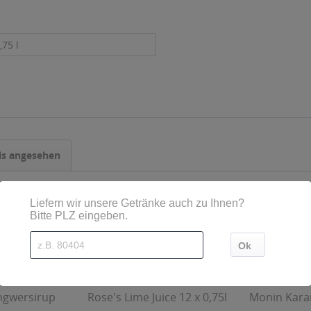
,75 l
ls angesehen
Ingwersirup
Rose's Lime Juice 12 x 0,75l
Monin Karam