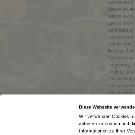
Getränke auf
Getränke lief
Getränke onli
Getränke onli
komfortabler 
Getränke onli
Komfortabler 
flexiblen Zah
Getränke onl
Umgebung - 
Lieblingsget
Getränkediens
Getränke in G
Getränkedien
zuverlässige
und Umgebu
Diese Webseite verwende
Getränkeliefe
Wir verwenden Cookies, um
Liefergebiet
anbieten zu können und di
Lieferservice
Informationen zu Ihrer Ve
Wir liefern G