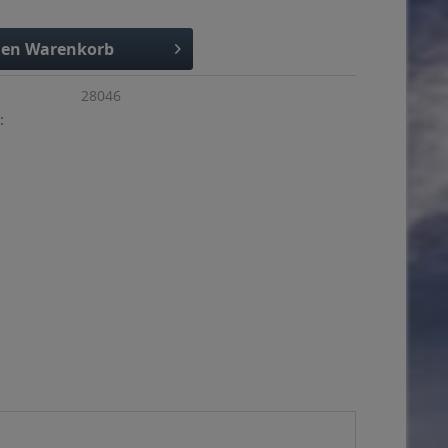
den
Warenkorb
28046
: