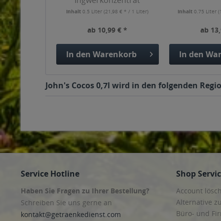
Ingwerkonzentrat
Inhalt
0.5 Liter
(21,98 € * / 1 Liter)
Inhalt
0.75 Liter
(
ab 10,99 € *
ab 13,
In den
Warenkorb
In den
War
John's Cocos 0,7l wird in den folgenden Regi
Service Hotline
Shop Servi
Haben Sie Fragen zu Ihrer Bestellung?
Account lösc
Alternative z
Schreiben Sie uns gerne an
Büro- und F
kontakt@getraenkedienst.com