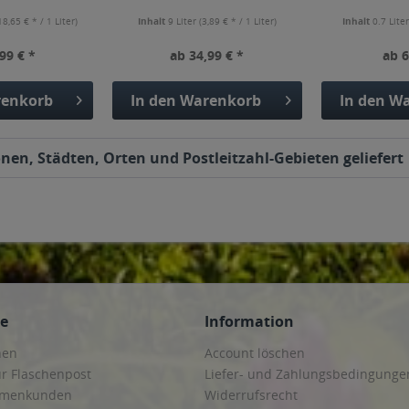
18,65 € * / 1 Liter)
Inhalt
9 Liter
(3,89 € * / 1 Liter)
Inhalt
0.7 Lite
99 € *
ab 34,99 € *
ab 6
enkorb
In den
Warenkorb
In den
Wa
onen, Städten, Orten und Postleitzahl-Gebieten geliefert
ce
Information
hen
Account löschen
ur Flaschenpost
Liefer- und Zahlungsbedingunge
irmenkunden
Widerrufsrecht