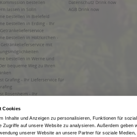
 Kommission bestellen
Datenschutz Drink now
ern lassen in Solln
AGB Drink now
ne bestellen in Bielefeld
ne bestellen in Erding - Ihr
Getränkelieferservice
ne bestellen in Holzkirchen -
Getränkelieferservice mit
lungsmöglichkeiten
ine bestellen in Werne und
Der bequeme Weg zu Ihren
ränken
t Grafing - Ihr Lieferservice für
rafing
st Rosenheim - Ihr
r Getränkeservice in Rosenheim
ng
t Cookies
rung in Starnberg
 Inhalte und Anzeigen zu personalisieren, Funktionen für sozia
e Zugriffe auf unsere Website zu analysieren. Außerdem geben w
 für Getränke
rwendung unserer Website an unsere Partner für soziale Medien
etränke