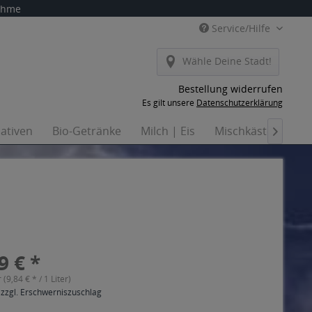
nahme
Service/Hilfe
Wähle Deine Stadt!
Bestellung widerrufen
Es gilt unsere
Datenschutzerklärung
nativen
Bio-Getränke
Milch | Eis
Mischkästen
Ha

9 € *
r (9,84 € * / 1 Liter)
 zzgl. Erschwerniszuschlag