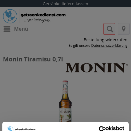
Getränke liefern lassen
Menü
Bestellung widerrufen
Es gilt unsere
Datenschutzerklärung
Monin Tiramisu 0,7l