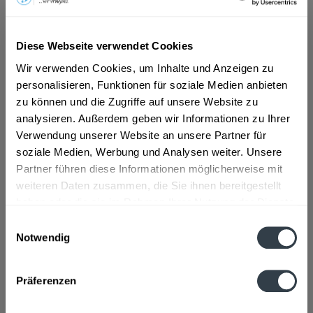
ab 10,49 € *
Diese Webseite verwendet Cookies
Inhalt:
0.7 Liter (14,99 € * / 1 Liter)
inkl. MwSt.
ggf. zzgl. Erschwerniszuschlag
Wir verwenden Cookies, um Inhalte und Anzeigen zu
Vorrätig
personalisieren, Funktionen für soziale Medien anbieten
zu können und die Zugriffe auf unsere Website zu
analysieren. Außerdem geben wir Informationen zu Ihrer
In den
Warenkorb
Verwendung unserer Website an unsere Partner für
soziale Medien, Werbung und Analysen weiter. Unsere
Artikel-Nr.:
13675
Partner führen diese Informationen möglicherweise mit
Verfügbar in:
weiteren Daten zusammen, die Sie ihnen bereitgestellt
haben oder die sie im Rahmen Ihrer Nutzung der Dienste
Beschreibung
gesammelt haben.
Einwilligungsauswahl
mehr
Notwendig
Datenschutzbestimmungen
Zutaten und Allergene
Präferenzen
Zucker, Wasser, Aroma
mehr