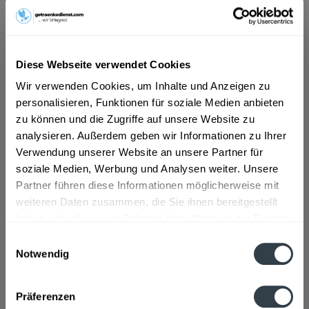
ab 15,99 € *
Inhalt:
6.6 Liter (2,42 € * / 1 Liter)
Diese Webseite verwendet Cookies
inkl. MwSt.
ggf. zzgl. Erschwerniszuschlag
Vorrätig
Wir verwenden Cookies, um Inhalte und Anzeigen zu
MEHRWEG
personalisieren, Funktionen für soziale Medien anbieten
zu können und die Zugriffe auf unsere Website zu
+3,10 € Pfand
analysieren. Außerdem geben wir Informationen zu Ihrer
Verwendung unserer Website an unsere Partner für
In den
Warenkorb
soziale Medien, Werbung und Analysen weiter. Unsere
Partner führen diese Informationen möglicherweise mit
Artikel-Nr.:
33065
weiteren Daten zusammen, die Sie ihnen bereitgestellt
Verfügbar in:
haben oder die sie im Rahmen Ihrer Nutzung der Dienste
gesammelt haben.
Einwilligungsauswahl
Beschreibung
Notwendig
mehr
Datenschutzbestimmungen
Präferenzen
Zutaten und Allergene