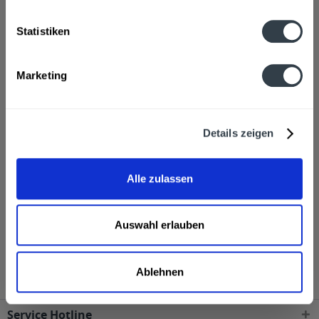
Brauwasser, GERSTENMALZ, Hopfen, Hopfenextrakt
mehr
Statistiken
Hersteller
Schwarzbräu GmbH, 86441 Zusmarshausen
mehr
Marketing
Alkoholgehalt
5,2% vol
mehr
Details zeigen
Ähnliche Artikel
Alle zulassen
Kunden haben sich ebenfalls angesehen
Schwarzbräu Schneeflöckchen 20 x 0,33l wird in den
Auswahl erlauben
folgenden Regionen, Städten, Orten und Postleitzahl-
Gebieten geliefert
Ablehnen
Service Hotline