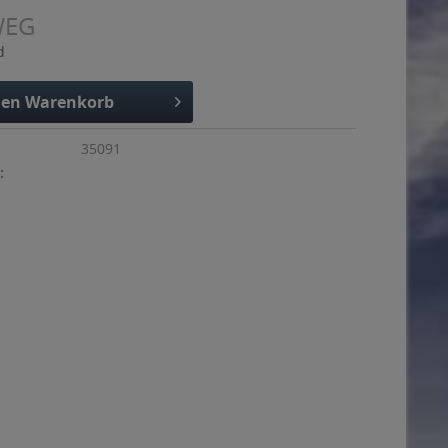
WEG
d
den
Warenkorb
35091
: