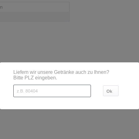
en
sind diese mittels Großbuchstaben besonders hervorgehoben
474 Vilshofen