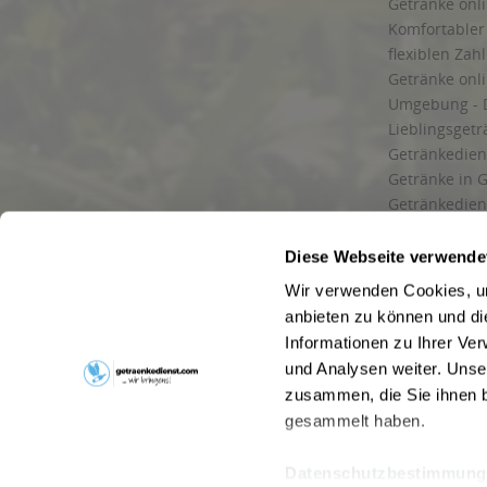
Getränke onli
Komfortabler 
flexiblen Zah
Getränke onl
Umgebung - 
Lieblingsget
Getränkediens
Getränke in G
Getränkedien
zuverlässige
und Umgebu
Diese Webseite verwende
Getränkeliefe
Wir verwenden Cookies, um
Liefergebiet
anbieten zu können und di
Lieferservice
Informationen zu Ihrer Ve
Wir liefern G
und Analysen weiter. Unse
Kontakt
zusammen, die Sie ihnen b
Newsletter
gesammelt haben.
Datenschutzbestimmung