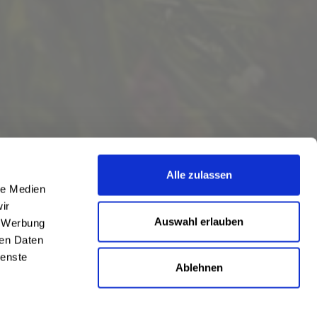
Alle zulassen
le Medien
ir
Auswahl erlauben
, Werbung
ren Daten
ienste
Ablehnen