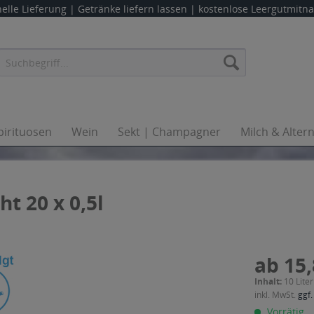
elle Lieferung |
Getränke liefern lassen
| kostenlose Leergutmit
pirituosen
Wein
Sekt | Champagner
Milch & Alter
t 20 x 0,5l
ab 15,
Inhalt:
10 Liter
inkl. MwSt.
ggf.
Vorrätig