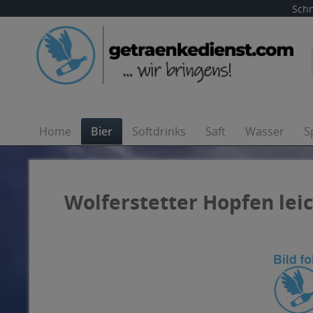
Schn
Home
Bier
Softdrinks
Saft
Wasser
S
Wolferstetter Hopfen leich