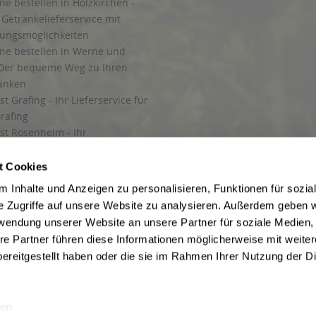
ne bestellen in Holzkirchen -
Getränkelieferservice mit
lungsmöglichkeiten
ine bestellen in Werne und
Der bequeme Weg zu Ihren
ränken
t Grafing - Ihr Lieferservice für
rafing
st Rosenheim - Ihr
r Getränkeservice in Rosenheim
ng
t Cookies
rung in Starnberg
 Inhalte und Anzeigen zu personalisieren, Funktionen für sozia
e Zugriffe auf unsere Website zu analysieren. Außerdem geben w
 für Getränke
rwendung unserer Website an unsere Partner für soziale Medien
etränke
re Partner führen diese Informationen möglicherweise mit weite
ereitgestellt haben oder die sie im Rahmen Ihrer Nutzung der D
en