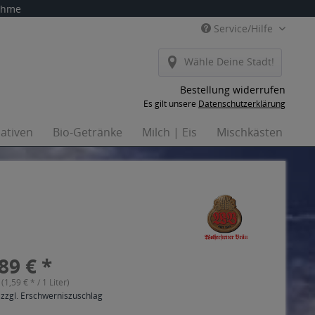
nahme
Service/Hilfe
Wähle Deine Stadt!
Bestellung widerrufen
Es gilt unsere
Datenschutzerklärung
nativen
Bio-Getränke
Milch | Eis
Mischkästen
Ha
89 € *
 (1,59 € * / 1 Liter)
 zzgl. Erschwerniszuschlag