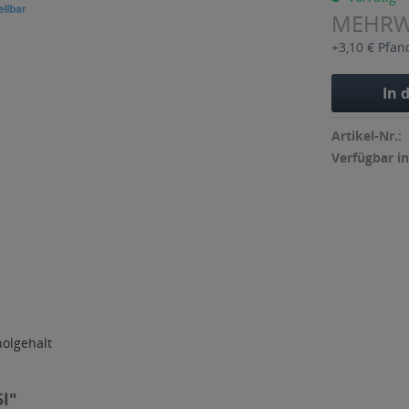
MEHR
+3,10 € Pfan
In 
Artikel-Nr.:
Verfügbar in
holgehalt
5l"